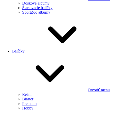
Doskové albumy
Štartovacie balíčky
SportZoo albumy
Balíčky
Otvoriť menu
Retail
Blaster
Premium
Hobby