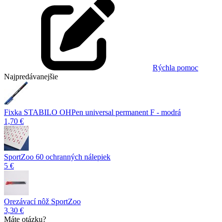
Rýchla pomoc
Najpredávanejšie
Fixka STABILO OHPen universal permanent F - modrá
1,70 €
SportZoo 60 ochranných nálepiek
5 €
Orezávací nôž SportZoo
3,30 €
Máte otázku?