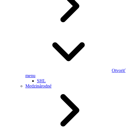
Otvoriť
menu
SHL
Medzinárodné