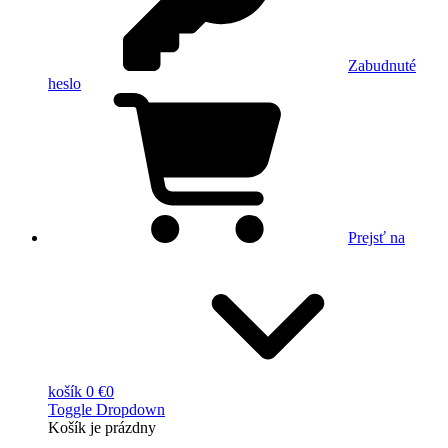
Zabudnuté
heslo
Prejsť na
košík
0 €
0
Toggle Dropdown
Košík
je prázdny