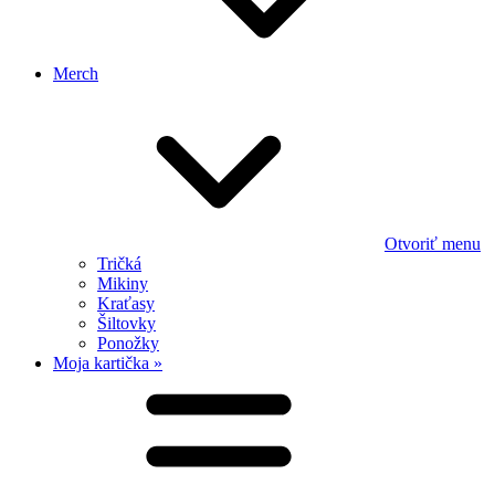
Merch
Otvoriť menu
Tričká
Mikiny
Kraťasy
Šiltovky
Ponožky
Moja kartička »