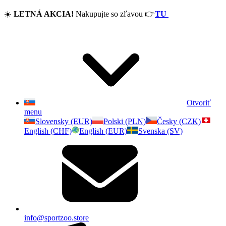
☀️
LETNÁ AKCIA!
Nakupujte so zľavou
👉
TU
Otvoriť
menu
Slovensky (EUR)
Polski (PLN)
Česky (CZK)
English (CHF)
English (EUR)
Svenska (SV)
info@sportzoo.store