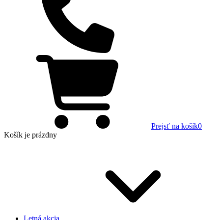
Prejsť na košík
0
Košík
je prázdny
Letná akcia