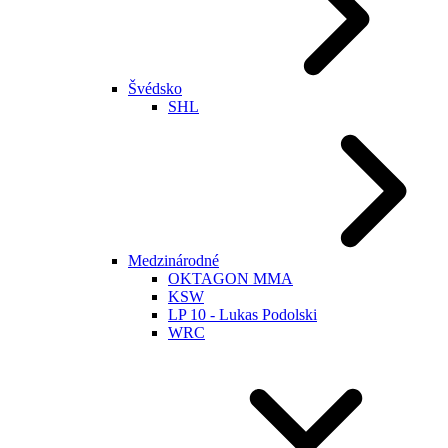
Švédsko
SHL
Medzinárodné
OKTAGON MMA
KSW
LP 10 - Lukas Podolski
WRC