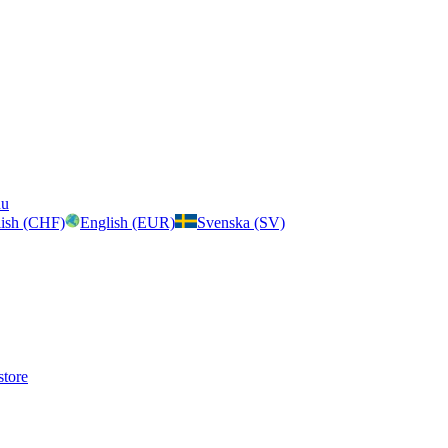
nu
ish (CHF)
English (EUR)
Svenska (SV)
store