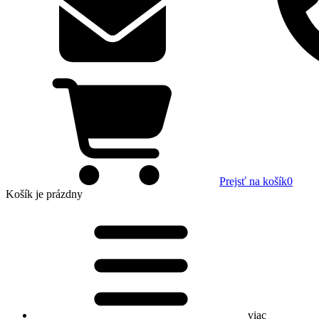
Prejsť na košík
0
Košík
je prázdny
viac