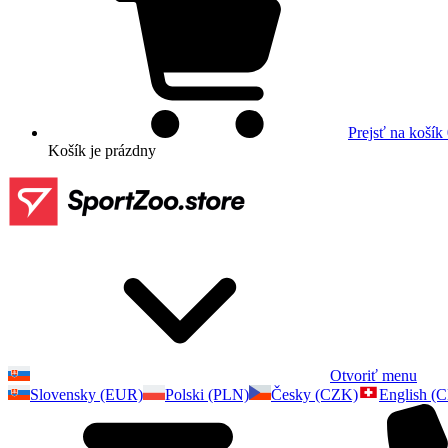
Prejsť na košík
Košík
je prázdny
Otvoriť menu
Slovensky (EUR)
Polski (PLN)
Česky (CZK)
English (