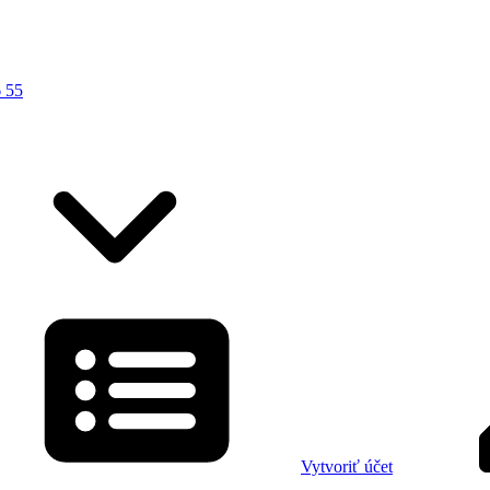
 55
Vytvoriť účet