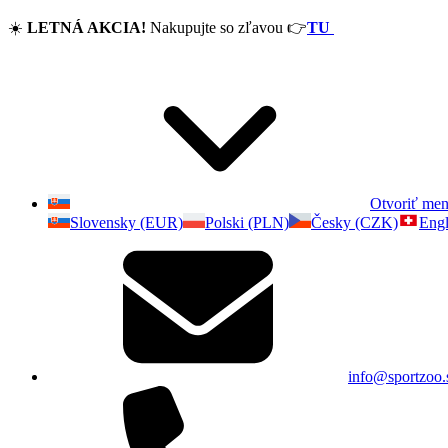
☀️
LETNÁ AKCIA!
Nakupujte so zľavou
👉
TU
Otvoriť me
Slovensky (EUR)
Polski (PLN)
Česky (CZK)
Engl
info@sportzoo.