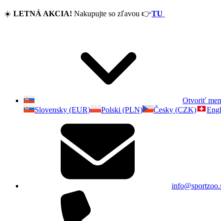
☀️
LETNÁ AKCIA!
Nakupujte so zľavou
👉
TU
Otvoriť me
Slovensky (EUR)
Polski (PLN)
Česky (CZK)
Engl
info@sportzoo.