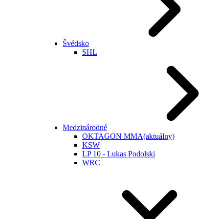
Švédsko
SHL
Medzinárodné
OKTAGON MMA
(aktuálny)
KSW
LP 10 - Lukas Podolski
WRC