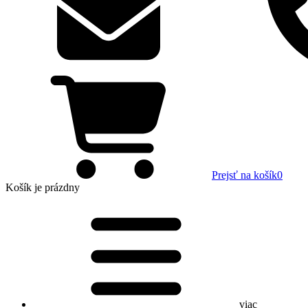
Prejsť na košík
0
Košík
je prázdny
viac