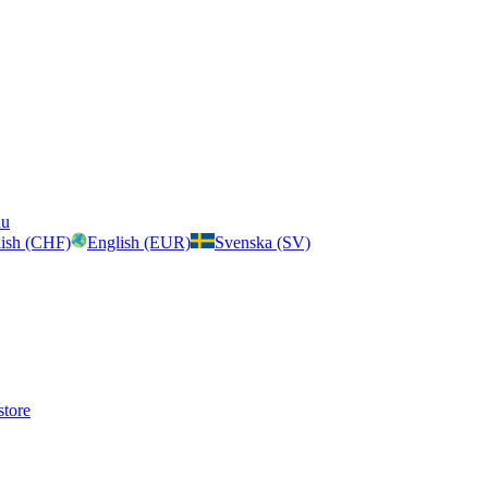
nu
ish (CHF)
English (EUR)
Svenska (SV)
store