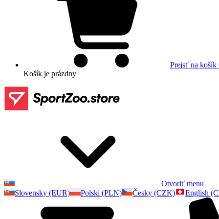
Prejsť na košík
Košík
je prázdny
Otvoriť menu
Slovensky (EUR)
Polski (PLN)
Česky (CZK)
English (