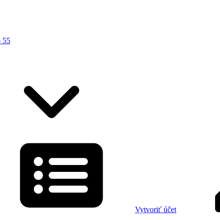
 55
Vytvoriť účet