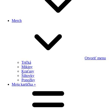
Merch
Otvoriť menu
Tričká
Mikiny
Kraťasy
Šiltovky
Ponožky
Moja kartička »