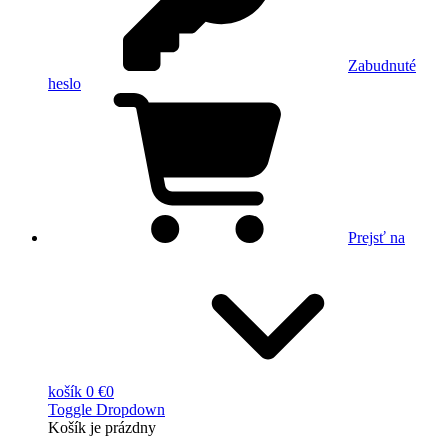
Zabudnuté
heslo
Prejsť na
košík
0 €
0
Toggle Dropdown
Košík
je prázdny