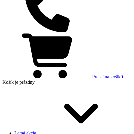
Prejsť na košík
0
Košík
je prázdny
Letná akcia