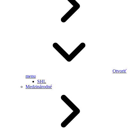
Otvoriť
menu
SHL
Medzinárodné