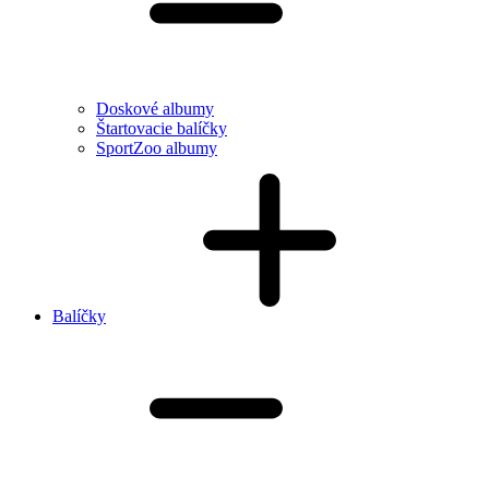
Doskové albumy
Štartovacie balíčky
SportZoo albumy
Balíčky