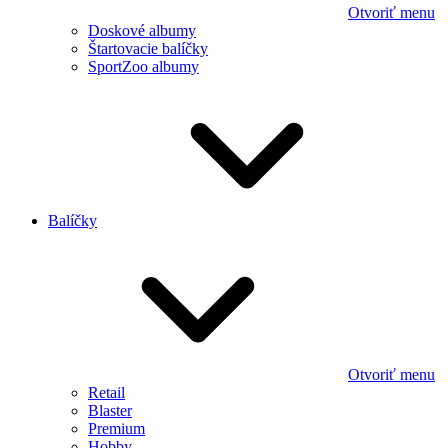
Otvoriť menu
Doskové albumy
Štartovacie balíčky
SportZoo albumy
Balíčky
Otvoriť menu
Retail
Blaster
Premium
Hobby