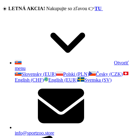
☀️
LETNÁ AKCIA!
Nakupujte so zľavou
👉
TU
Otvoriť
menu
Slovensky (EUR)
Polski (PLN)
Česky (CZK)
English (CHF)
English (EUR)
Svenska (SV)
info@sportzoo.store