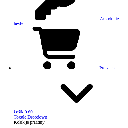
Zabudnuté
heslo
Prejsť na
košík
0 €
0
Toggle Dropdown
Košík
je prázdny