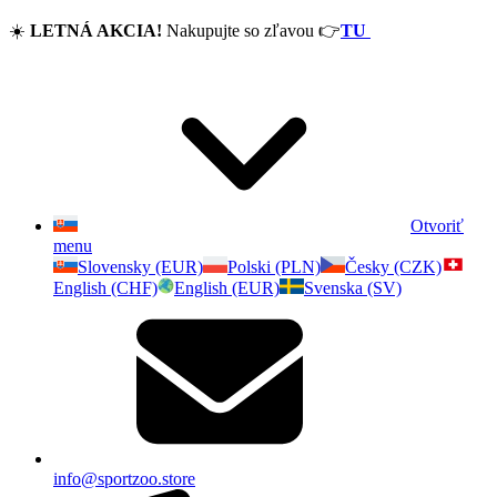
☀️
LETNÁ AKCIA!
Nakupujte so zľavou
👉
TU
Otvoriť
menu
Slovensky (EUR)
Polski (PLN)
Česky (CZK)
English (CHF)
English (EUR)
Svenska (SV)
info@sportzoo.store