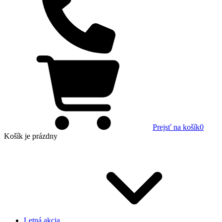
Prejsť na košík
0
Košík
je prázdny
Letná akcia