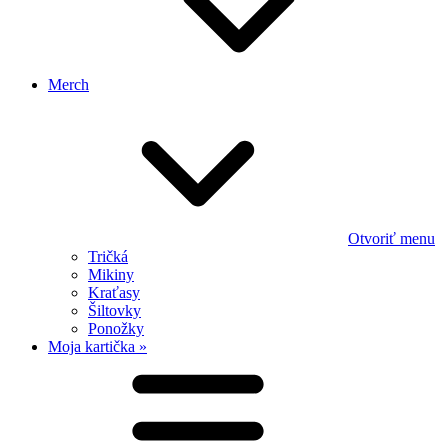
Merch
Otvoriť menu
Tričká
Mikiny
Kraťasy
Šiltovky
Ponožky
Moja kartička »