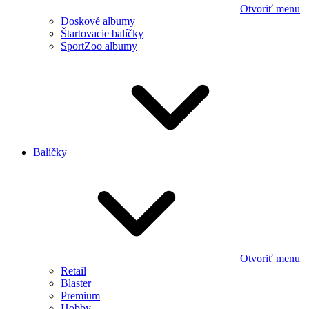
Otvoriť menu
Doskové albumy
Štartovacie balíčky
SportZoo albumy
Balíčky
Otvoriť menu
Retail
Blaster
Premium
Hobby