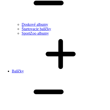
Doskové albumy
Štartovacie balíčky
SportZoo albumy
Balíčky