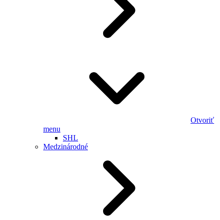
Otvoriť
menu
SHL
Medzinárodné