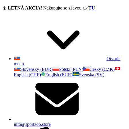
☀️
LETNÁ AKCIA!
Nakupujte so zľavou
👉
TU
Otvoriť
menu
Slovensky (EUR)
Polski (PLN)
Česky (CZK)
English (CHF)
English (EUR)
Svenska (SV)
info@sportzoo.store