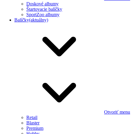
Doskové albumy
Štartovacie balíčky
SportZoo albumy
Balíčky
(aktuálny)
Otvoriť menu
Retail
Blaster
Premium
Hobby