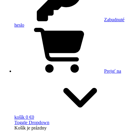
Zabudnuté
heslo
Prejsť na
košík
0 €
0
Toggle Dropdown
Košík
je prázdny