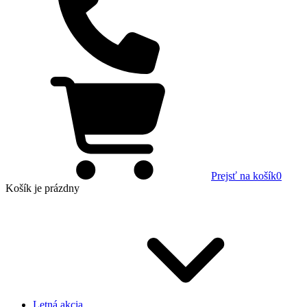
Prejsť na košík
0
Košík
je prázdny
Letná akcia