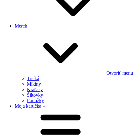
Merch
Otvoriť menu
Tričká
Mikiny
Kraťasy
Šiltovky
Ponožky
Moja kartička »