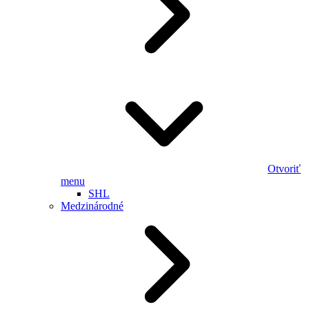
Otvoriť
menu
SHL
Medzinárodné