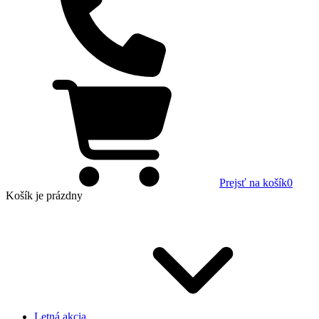
Prejsť na košík
0
Košík
je prázdny
Letná akcia