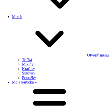
Merch
Otvoriť menu
Tričká
Mikiny
Kraťasy
Šiltovky
Ponožky
Moja kartička »