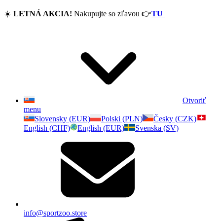
☀️
LETNÁ AKCIA!
Nakupujte so zľavou
👉
TU
Otvoriť
menu
Slovensky (EUR)
Polski (PLN)
Česky (CZK)
English (CHF)
English (EUR)
Svenska (SV)
info@sportzoo.store