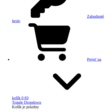
Zabudnuté
heslo
Prejsť na
košík
0 €
0
Toggle Dropdown
Košík
je prázdny