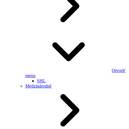
Otvoriť
menu
SHL
Medzinárodné