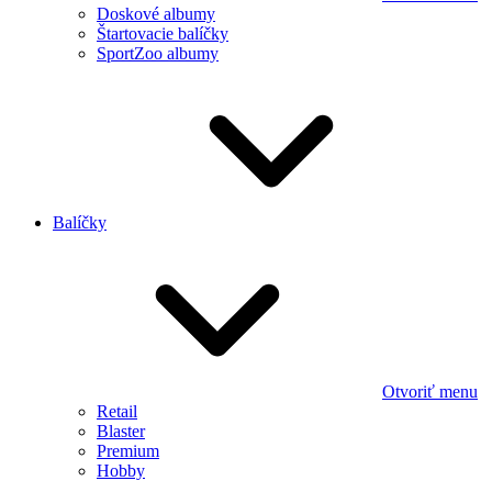
Doskové albumy
Štartovacie balíčky
SportZoo albumy
Balíčky
Otvoriť menu
Retail
Blaster
Premium
Hobby