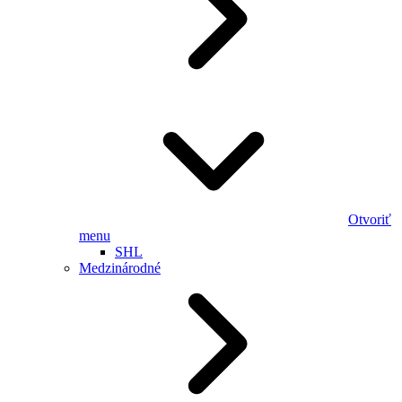
Otvoriť
menu
SHL
Medzinárodné