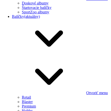
Doskové albumy
Štartovacie balíčky
SportZoo albumy
Balíčky
(aktuálny)
Otvoriť menu
Retail
Blaster
Premium
Hobby