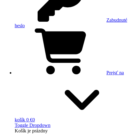
Zabudnuté
heslo
Prejsť na
košík
0 €
0
Toggle Dropdown
Košík
je prázdny