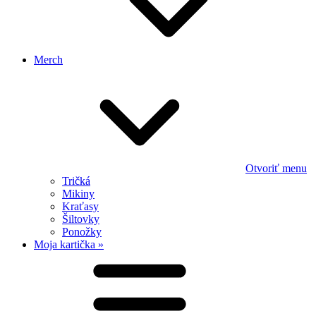
Merch
Otvoriť menu
Tričká
Mikiny
Kraťasy
Šiltovky
Ponožky
Moja kartička »