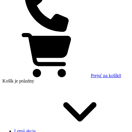
Prejsť na košík
0
Košík
je prázdny
Letná akcia