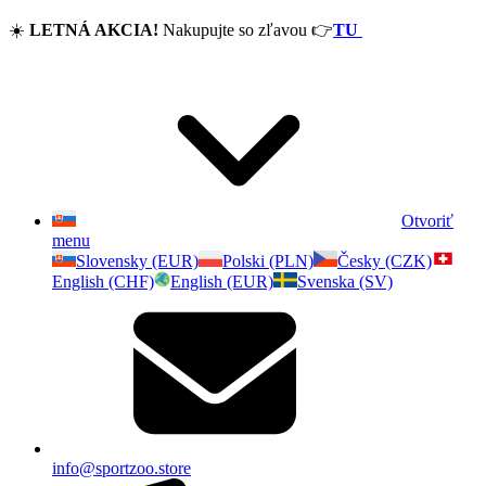
☀️
LETNÁ AKCIA!
Nakupujte so zľavou
👉
TU
Otvoriť
menu
Slovensky (EUR)
Polski (PLN)
Česky (CZK)
English (CHF)
English (EUR)
Svenska (SV)
info@sportzoo.store