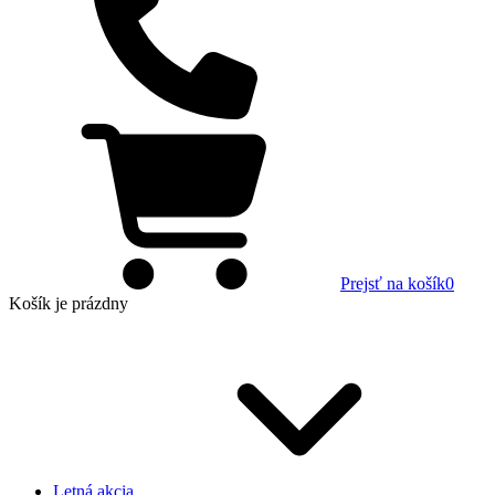
Prejsť na košík
0
Košík
je prázdny
Letná akcia