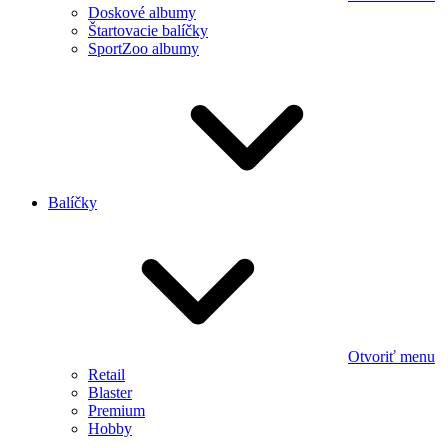
Doskové albumy
Štartovacie balíčky
SportZoo albumy
Balíčky
Otvoriť menu
Retail
Blaster
Premium
Hobby