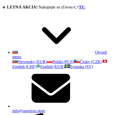
☀️
LETNÁ AKCIA!
Nakupujte so zľavou
👉
TU
Otvoriť
menu
Slovensky (EUR)
Polski (PLN)
Česky (CZK)
English (CHF)
English (EUR)
Svenska (SV)
info@sportzoo.store