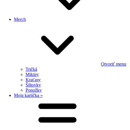
Merch
Otvoriť menu
Tričká
Mikiny
Kraťasy
Šiltovky
Ponožky
Moja kartička »