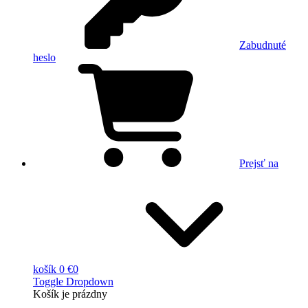
Zabudnuté
heslo
Prejsť na
košík
0 €
0
Toggle Dropdown
Košík
je prázdny