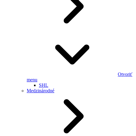
Otvoriť
menu
SHL
Medzinárodné