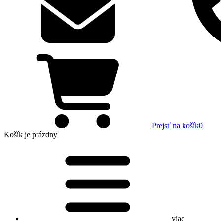
Prejsť na košík
0
Košík
je prázdny
viac