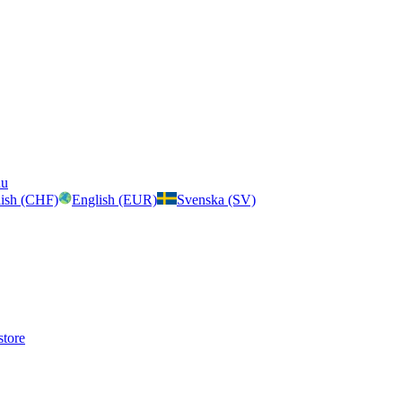
nu
ish (CHF)
English (EUR)
Svenska (SV)
store