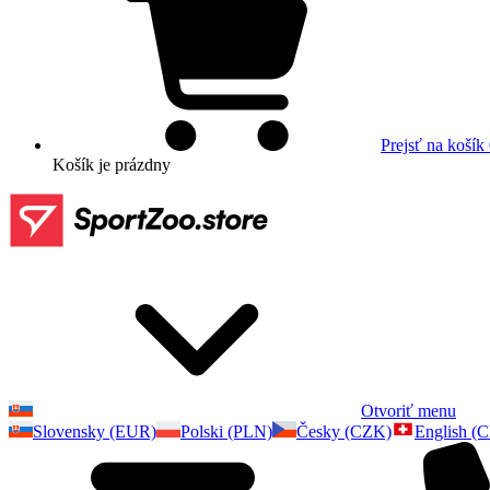
Prejsť na košík
Košík
je prázdny
Otvoriť menu
Slovensky (EUR)
Polski (PLN)
Česky (CZK)
English (