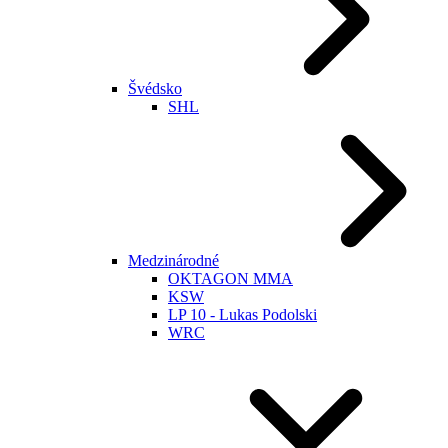
Švédsko
SHL
Medzinárodné
OKTAGON MMA
KSW
LP 10 - Lukas Podolski
WRC