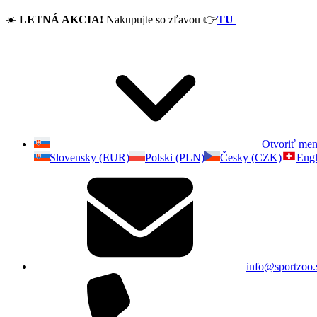
☀️
LETNÁ AKCIA!
Nakupujte so zľavou
👉
TU
Otvoriť me
Slovensky (EUR)
Polski (PLN)
Česky (CZK)
Engl
info@sportzoo.