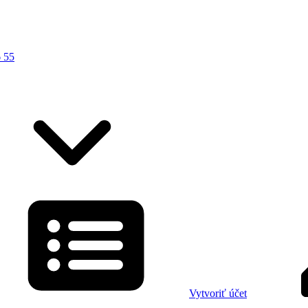
 55
Vytvoriť účet