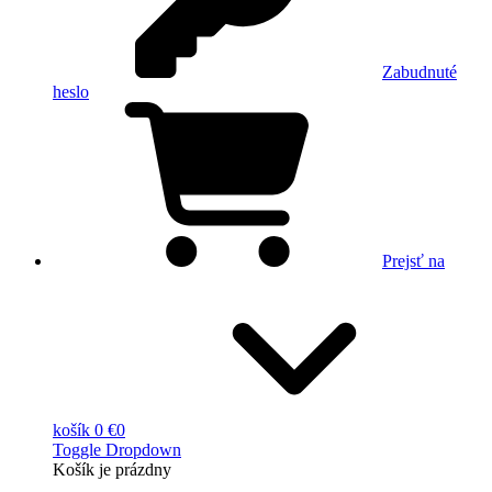
Zabudnuté
heslo
Prejsť na
košík
0 €
0
Toggle Dropdown
Košík
je prázdny