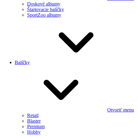
Doskové albumy
Štartovacie balíčky
SportZoo albumy
Balíčky
Otvoriť menu
Retail
Blaster
Premium
Hobby