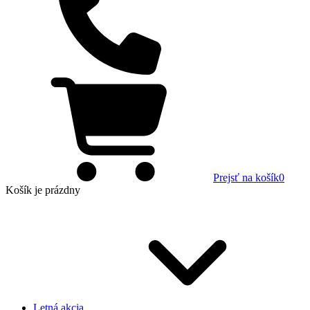
Prejsť na košík
0
Košík
je prázdny
Letná akcia