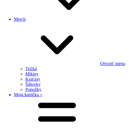
Merch
Otvoriť menu
Tričká
Mikiny
Kraťasy
Šiltovky
Ponožky
Moja kartička »