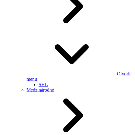
Otvoriť
menu
SHL
Medzinárodné