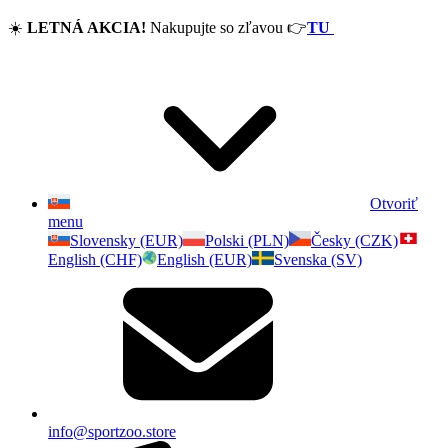
☀️
LETNÁ AKCIA!
Nakupujte so zľavou
👉
TU
Otvoriť
menu
Slovensky (EUR)
Polski (PLN)
Česky (CZK)
English (CHF)
English (EUR)
Svenska (SV)
info@sportzoo.store