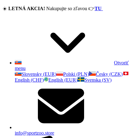
☀️
LETNÁ AKCIA!
Nakupujte so zľavou
👉
TU
Otvoriť
menu
Slovensky (EUR)
Polski (PLN)
Česky (CZK)
English (CHF)
English (EUR)
Svenska (SV)
info@sportzoo.store