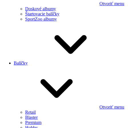
Otvoriť menu
Doskové albumy
Štartovacie balíčky
SportZoo albumy
Balíčky
Otvoriť menu
Retail
Blaster
Premium
Hobby