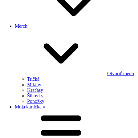
Merch
Otvoriť menu
Tričká
Mikiny
Kraťasy
Šiltovky
Ponožky
Moja kartička »