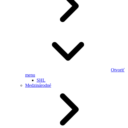
Otvoriť
menu
SHL
Medzinárodné