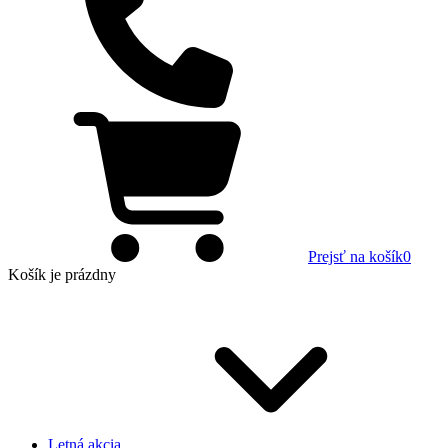
Prejsť na košík
0
Košík
je prázdny
Letná akcia