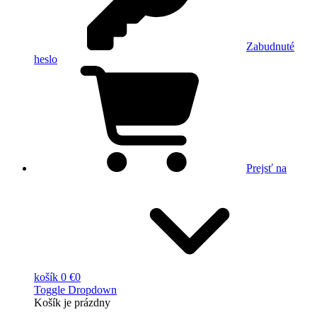
Zabudnuté
heslo
Prejsť na
košík
0 €
0
Toggle Dropdown
Košík
je prázdny