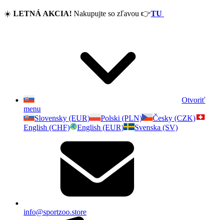
☀️
LETNÁ AKCIA!
Nakupujte so zľavou
👉
TU
Otvoriť
menu
Slovensky (EUR)
Polski (PLN)
Česky (CZK)
English (CHF)
English (EUR)
Svenska (SV)
info@sportzoo.store