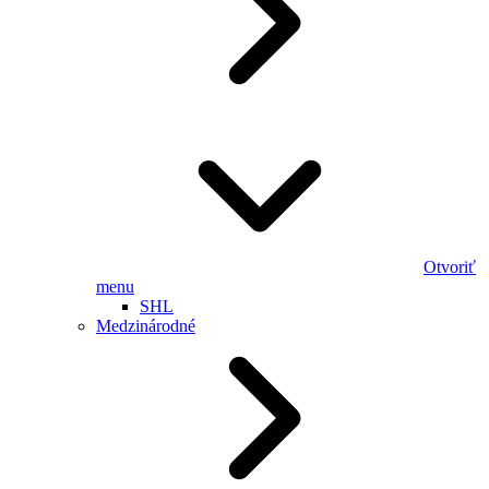
Otvoriť
menu
SHL
Medzinárodné