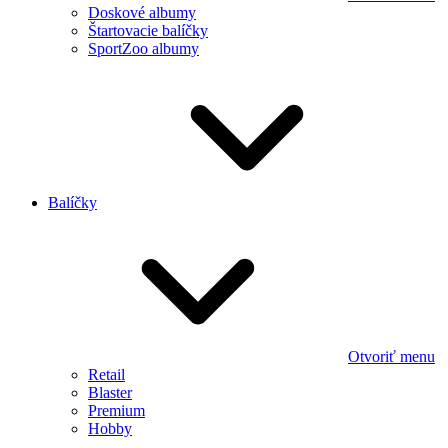
Doskové albumy
Štartovacie balíčky
SportZoo albumy
Balíčky
Otvoriť menu
Retail
Blaster
Premium
Hobby