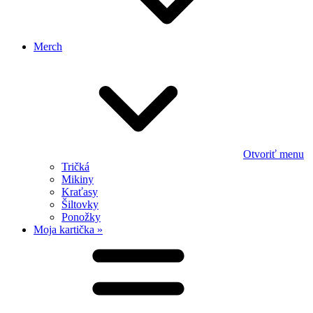
Merch
Otvoriť menu
Tričká
Mikiny
Kraťasy
Šiltovky
Ponožky
Moja kartička »