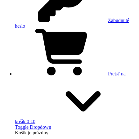
Zabudnuté
heslo
Prejsť na
košík
0 €
0
Toggle Dropdown
Košík
je prázdny