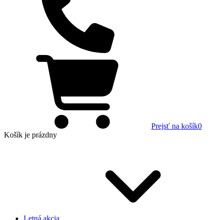
Prejsť na košík
0
Košík
je prázdny
Letná akcia