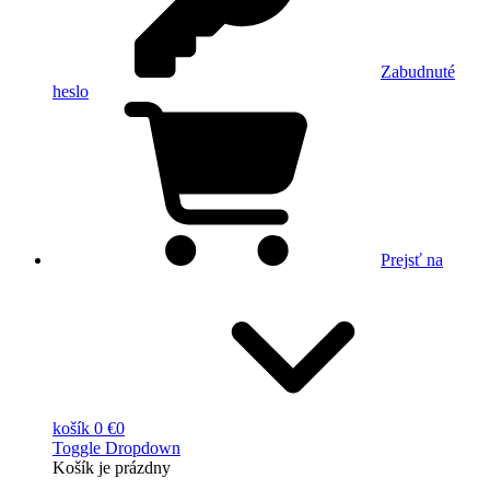
Zabudnuté
heslo
Prejsť na
košík
0 €
0
Toggle Dropdown
Košík
je prázdny