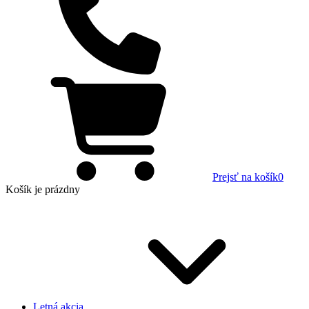
Prejsť na košík
0
Košík
je prázdny
Letná akcia