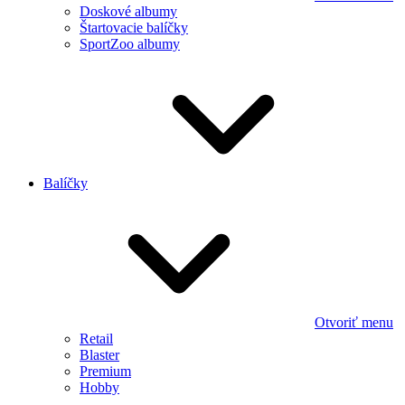
Doskové albumy
Štartovacie balíčky
SportZoo albumy
Balíčky
Otvoriť menu
Retail
Blaster
Premium
Hobby