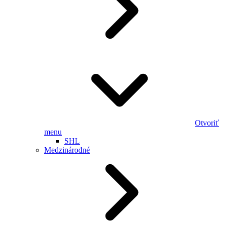
Otvoriť
menu
SHL
Medzinárodné