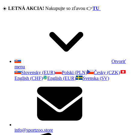
☀️
LETNÁ AKCIA!
Nakupujte so zľavou
👉
TU
Otvoriť
menu
Slovensky (EUR)
Polski (PLN)
Česky (CZK)
English (CHF)
English (EUR)
Svenska (SV)
info@sportzoo.store