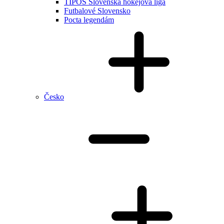
TIPOS Slovenská hokejová liga
Futbalové Slovensko
Pocta legendám
Česko