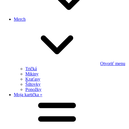
Merch
Otvoriť menu
Tričká
Mikiny
Kraťasy
Šiltovky
Ponožky
Moja kartička »