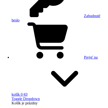
Zabudnuté
heslo
Prejsť na
košík
0 €
0
Toggle Dropdown
Košík
je prázdny