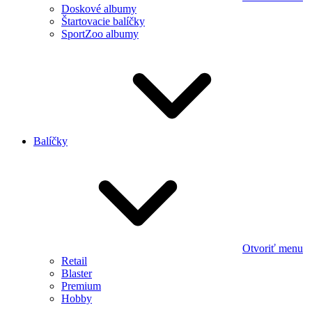
Doskové albumy
Štartovacie balíčky
SportZoo albumy
Balíčky
Otvoriť menu
Retail
Blaster
Premium
Hobby