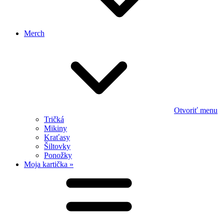
Merch
Otvoriť menu
Tričká
Mikiny
Kraťasy
Šiltovky
Ponožky
Moja kartička »