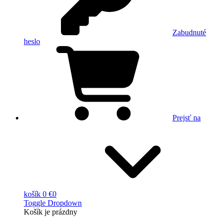
Zabudnuté
heslo
Prejsť na
košík
0 €
0
Toggle Dropdown
Košík
je prázdny