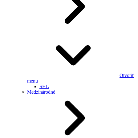
Otvoriť
menu
SHL
Medzinárodné