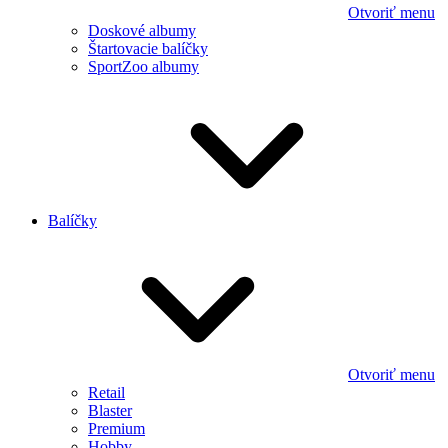
Otvoriť menu
Doskové albumy
Štartovacie balíčky
SportZoo albumy
Balíčky
Otvoriť menu
Retail
Blaster
Premium
Hobby