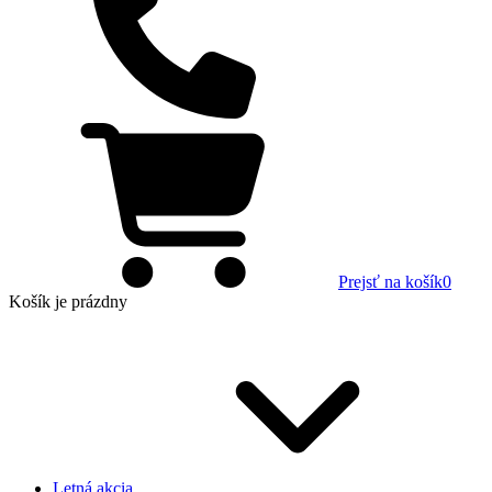
Prejsť na košík
0
Košík
je prázdny
Letná akcia