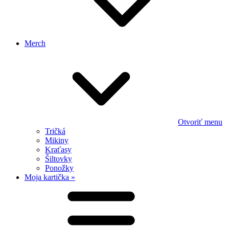
Merch
Otvoriť menu
Tričká
Mikiny
Kraťasy
Šiltovky
Ponožky
Moja kartička »