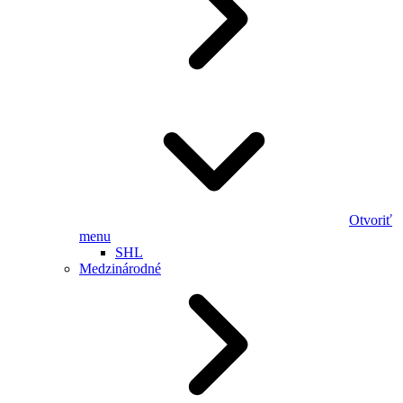
Otvoriť
menu
SHL
Medzinárodné