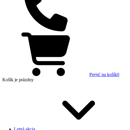
Prejsť na košík
0
Košík
je prázdny
Letná akcia