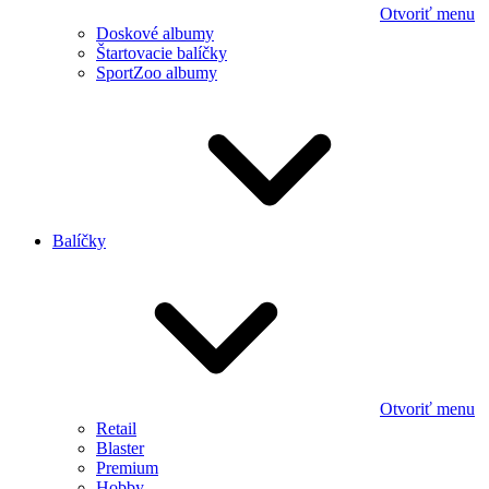
Otvoriť menu
Doskové albumy
Štartovacie balíčky
SportZoo albumy
Balíčky
Otvoriť menu
Retail
Blaster
Premium
Hobby