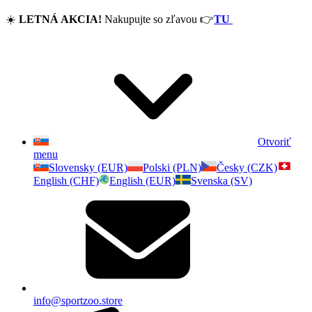
☀️
LETNÁ AKCIA!
Nakupujte so zľavou
👉
TU
Otvoriť
menu
Slovensky (EUR)
Polski (PLN)
Česky (CZK)
English (CHF)
English (EUR)
Svenska (SV)
info@sportzoo.store