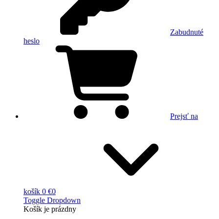
Zabudnuté
heslo
Prejsť na
košík
0 €
0
Toggle Dropdown
Košík
je prázdny