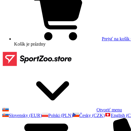
Prejsť na košík
Košík
je prázdny
Otvoriť menu
Slovensky (EUR)
Polski (PLN)
Česky (CZK)
English (