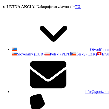
☀️
LETNÁ AKCIA!
Nakupujte so zľavou
👉
TU
Otvoriť me
Slovensky (EUR)
Polski (PLN)
Česky (CZK)
Engl
info@sportzoo.