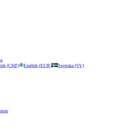
nu
ish (CHF)
English (EUR)
Svenska (SV)
store