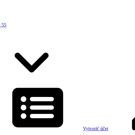
 55
Vytvoriť účet