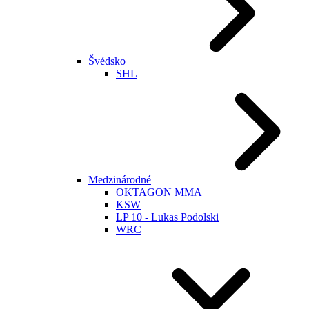
Švédsko
SHL
Medzinárodné
OKTAGON MMA
KSW
LP 10 - Lukas Podolski
WRC