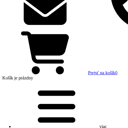
Prejsť na košík
0
Košík
je prázdny
viac