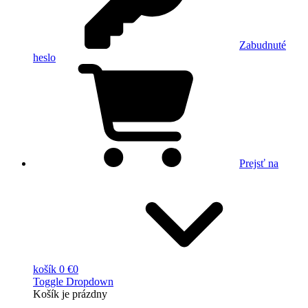
Zabudnuté
heslo
Prejsť na
košík
0 €
0
Toggle Dropdown
Košík
je prázdny