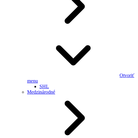
Otvoriť
menu
SHL
Medzinárodné