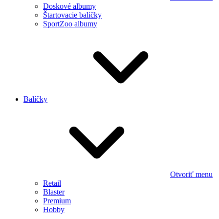
Doskové albumy
Štartovacie balíčky
SportZoo albumy
Balíčky
Otvoriť menu
Retail
Blaster
Premium
Hobby