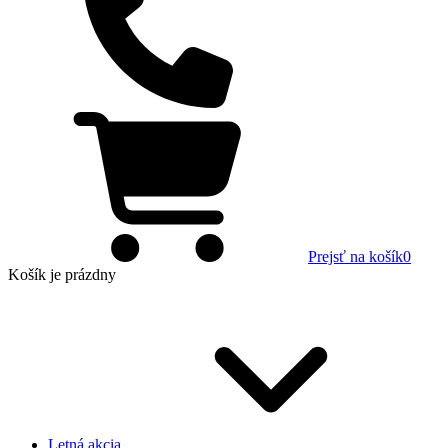
Prejsť na košík
0
Košík
je prázdny
Letná akcia