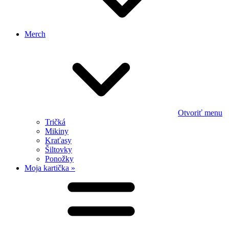
Merch
Otvoriť menu
Tričká
Mikiny
Kraťasy
Šiltovky
Ponožky
Moja kartička »