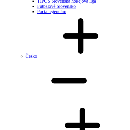
TIPOS Slovenská hokejová liga
Futbalové Slovensko
Pocta legendám
Česko