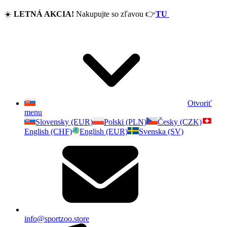
☀️
LETNÁ AKCIA!
Nakupujte so zľavou
👉
TU
Otvoriť
menu
Slovensky (EUR)
Polski (PLN)
Česky (CZK)
English (CHF)
English (EUR)
Svenska (SV)
info@sportzoo.store