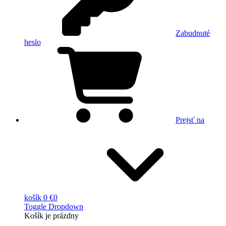
Zabudnuté
heslo
Prejsť na
košík
0 €
0
Toggle Dropdown
Košík
je prázdny