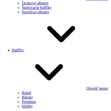
Doskové albumy
Štartovacie balíčky
SportZoo albumy
Balíčky
Otvoriť menu
Retail
Blaster
Premium
Hobby