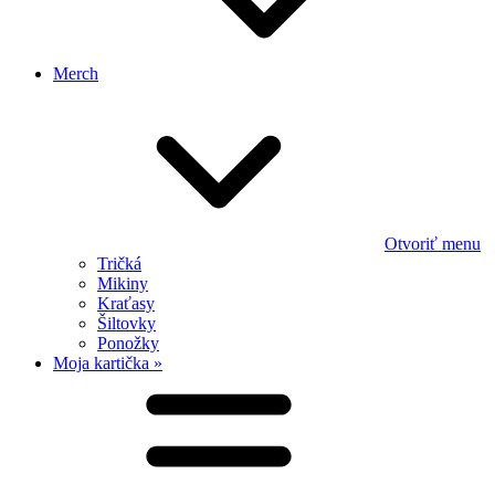
Merch
Otvoriť menu
Tričká
Mikiny
Kraťasy
Šiltovky
Ponožky
Moja kartička »