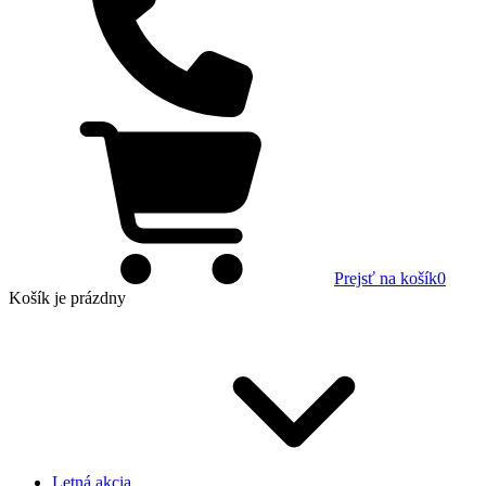
Prejsť na košík
0
Košík
je prázdny
Letná akcia