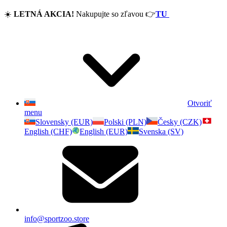
☀️
LETNÁ AKCIA!
Nakupujte so zľavou
👉
TU
Otvoriť
menu
Slovensky (EUR)
Polski (PLN)
Česky (CZK)
English (CHF)
English (EUR)
Svenska (SV)
info@sportzoo.store