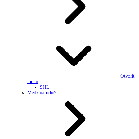
Otvoriť
menu
SHL
Medzinárodné