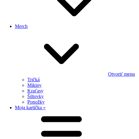
Merch
Otvoriť menu
Tričká
Mikiny
Kraťasy
Šiltovky
Ponožky
Moja kartička »