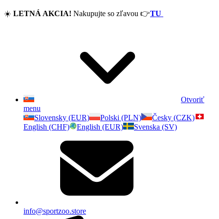
☀️
LETNÁ AKCIA!
Nakupujte so zľavou
👉
TU
Otvoriť
menu
Slovensky (EUR)
Polski (PLN)
Česky (CZK)
English (CHF)
English (EUR)
Svenska (SV)
info@sportzoo.store