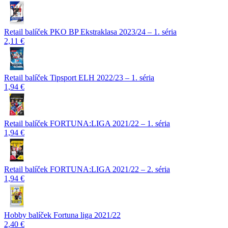
Retail balíček PKO BP Ekstraklasa 2023/24 – 1. séria
2,11 €
Retail balíček Tipsport ELH 2022/23 – 1. séria
1,94 €
Retail balíček FORTUNA:LIGA 2021/22 – 1. séria
1,94 €
Retail balíček FORTUNA:LIGA 2021/22 – 2. séria
1,94 €
Hobby balíček Fortuna liga 2021/22
2,40 €