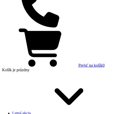
Prejsť na košík
0
Košík
je prázdny
Letná akcia