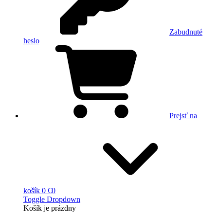
Zabudnuté
heslo
Prejsť na
košík
0 €
0
Toggle Dropdown
Košík
je prázdny