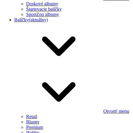
Doskové albumy
Štartovacie balíčky
SportZoo albumy
Balíčky
(aktuálny)
Otvoriť menu
Retail
Blaster
Premium
Hobby