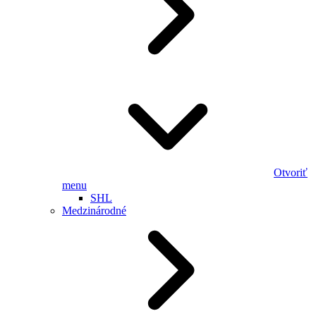
Otvoriť
menu
SHL
Medzinárodné