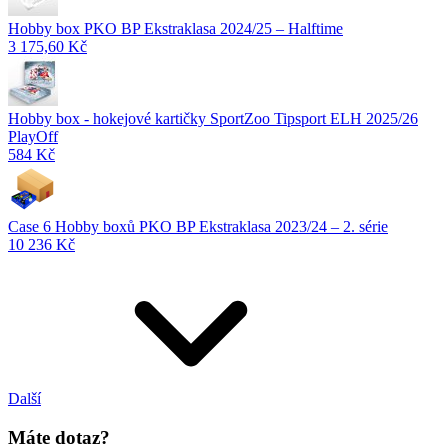
Hobby box PKO BP Ekstraklasa 2024/25 – Halftime
3 175,60 Kč
Hobby box - hokejové kartičky SportZoo Tipsport ELH 2025/26
PlayOff
584 Kč
Case 6 Hobby boxů PKO BP Ekstraklasa 2023/24 – 2. série
10 236 Kč
Další
Máte dotaz?