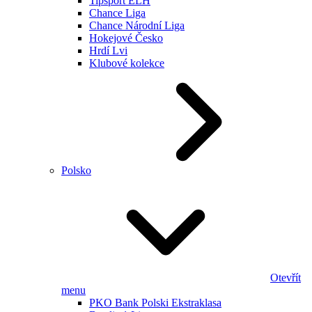
Tipsport ELH
Chance Liga
Chance Národní Liga
Hokejové Česko
Hrdí Lvi
Klubové kolekce
Polsko
Otevřít
menu
PKO Bank Polski Ekstraklasa