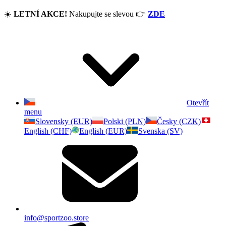
☀️
LETNÍ AKCE!
Nakupujte se slevou
👉
ZDE
Otevřít
menu
Slovensky (EUR)
Polski (PLN)
Česky (CZK)
English (CHF)
English (EUR)
Svenska (SV)
info@sportzoo.store