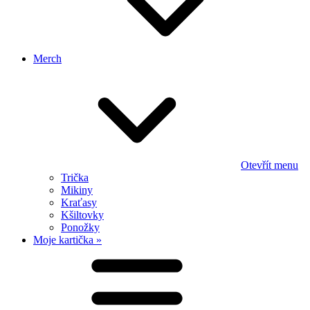
Merch
Otevřít menu
Trička
Mikiny
Kraťasy
Kšiltovky
Ponožky
Moje kartička »