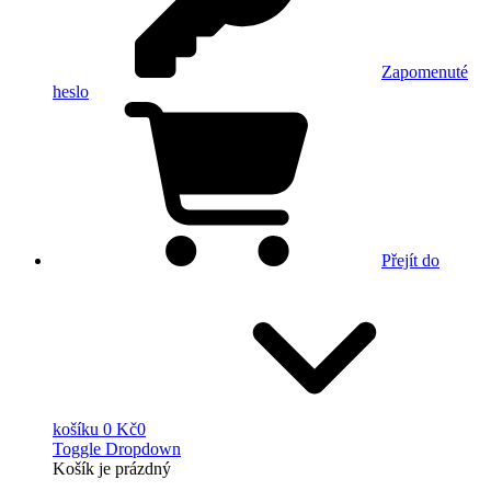
Zapomenuté
heslo
Přejít do
košíku
0 Kč
0
Toggle Dropdown
Košík
je prázdný