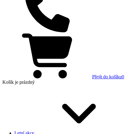
Přejít do košíku
0
Košík
je prázdný
Letní akce