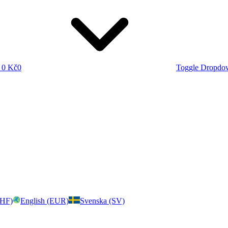
0 Kč
0
Toggle Dropdo
CHF)
English (EUR)
Svenska (SV)