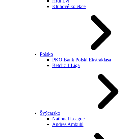
Hrdí Lvi
Klubové kolekce
Polsko
PKO Bank Polski Ekstraklasa
Betclic 1 Liga
Švýcarsko
National League
Andres Ambühl