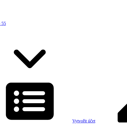
 55
Vytvořit účet