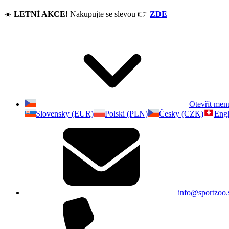
☀️
LETNÍ AKCE!
Nakupujte se slevou
👉
ZDE
Otevřít men
Slovensky (EUR)
Polski (PLN)
Česky (CZK)
Engl
info@sportzoo.