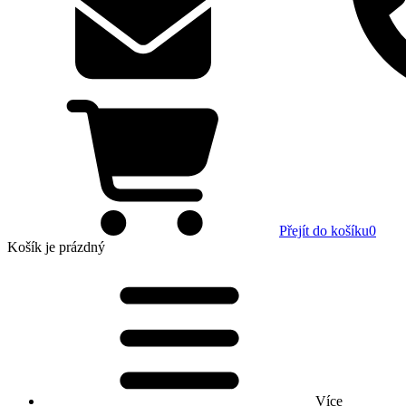
Přejít do košíku
0
Košík
je prázdný
Více