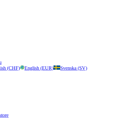
u
ish (CHF)
English (EUR)
Svenska (SV)
store