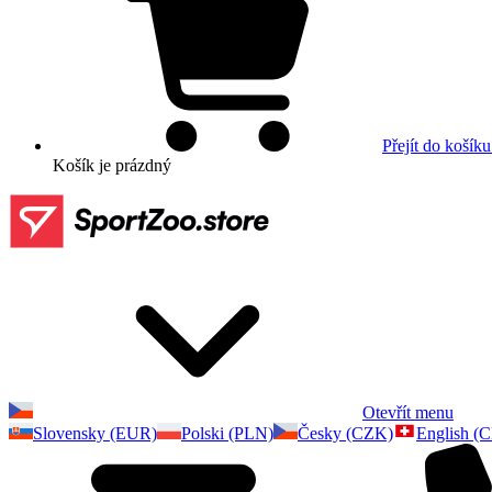
Přejít do košíku
Košík
je prázdný
Otevřít menu
Slovensky (EUR)
Polski (PLN)
Česky (CZK)
English (