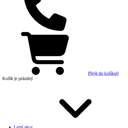
Přejít do košíku
0
Košík
je prázdný
Letní akce