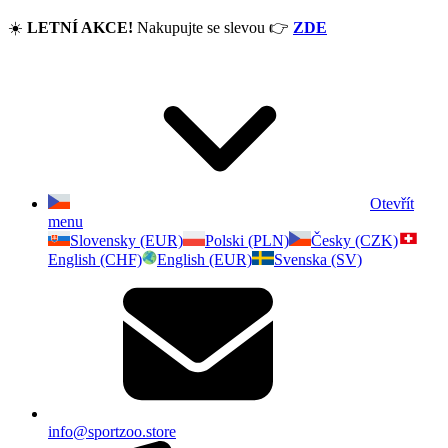
☀️
LETNÍ AKCE!
Nakupujte se slevou
👉
ZDE
Otevřít
menu
Slovensky (EUR)
Polski (PLN)
Česky (CZK)
English (CHF)
English (EUR)
Svenska (SV)
info@sportzoo.store