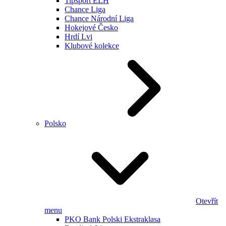
Tipsport ELH
Chance Liga
Chance Národní Liga
Hokejové Česko
Hrdí Lvi
Klubové kolekce
Polsko
Otevřít
menu
PKO Bank Polski Ekstraklasa