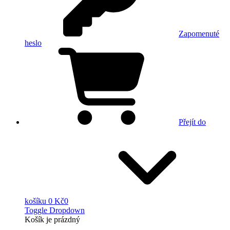
Zapomenuté
heslo
Přejít do
košíku
0 Kč
0
Toggle Dropdown
Košík
je prázdný