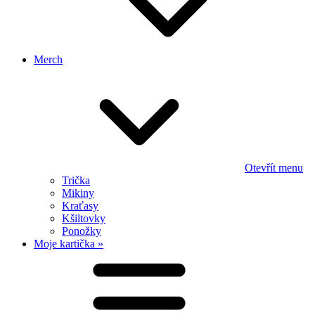
Merch
Otevřít menu
Trička
Mikiny
Kraťasy
Kšiltovky
Ponožky
Moje kartička »