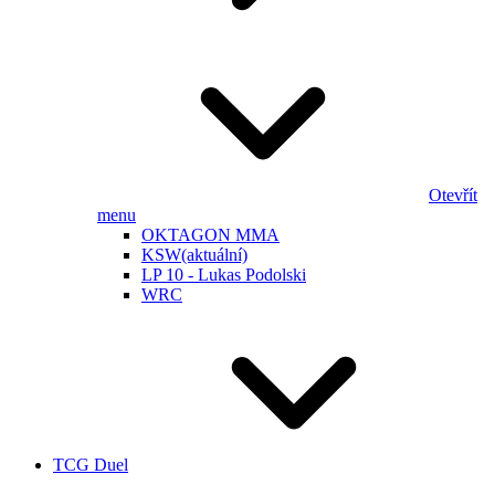
Otevřít
menu
OKTAGON MMA
KSW
(aktuální)
LP 10 - Lukas Podolski
WRC
TCG Duel