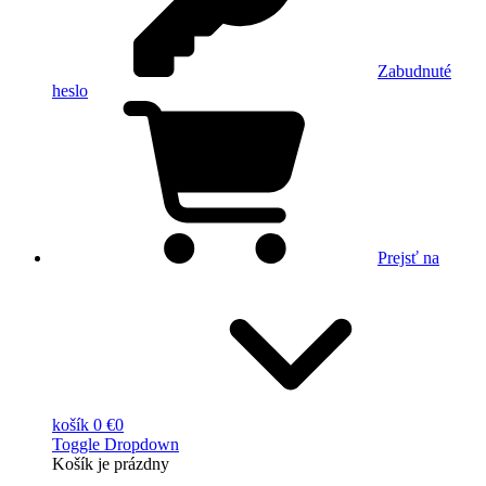
Zabudnuté
heslo
Prejsť na
košík
0 €
0
Toggle Dropdown
Košík
je prázdny