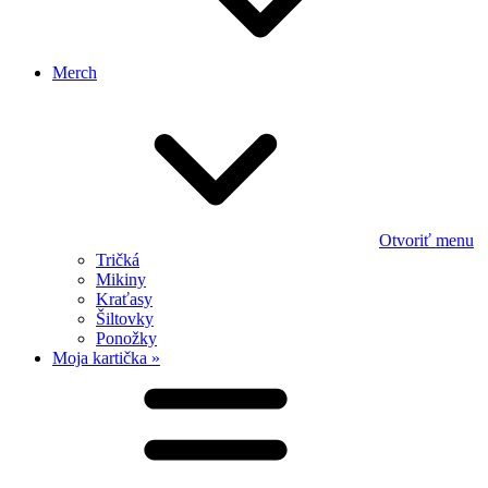
Merch
Otvoriť menu
Tričká
Mikiny
Kraťasy
Šiltovky
Ponožky
Moja kartička »