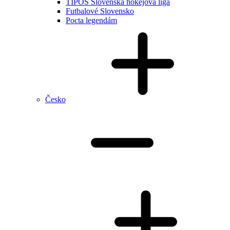
TIPOS Slovenská hokejová liga
Futbalové Slovensko
Pocta legendám
Česko