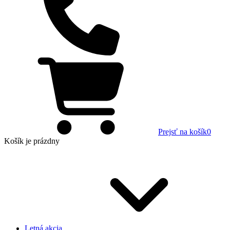
Prejsť na košík
0
Košík
je prázdny
Letná akcia