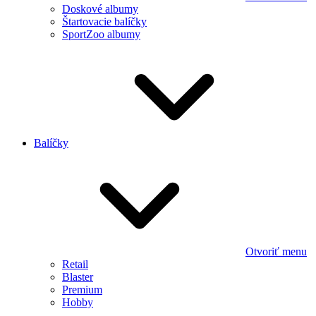
Doskové albumy
Štartovacie balíčky
SportZoo albumy
Balíčky
Otvoriť menu
Retail
Blaster
Premium
Hobby