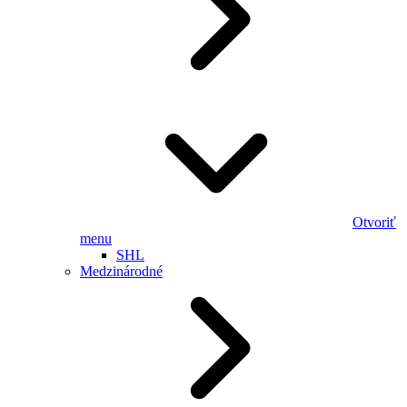
Otvoriť
menu
SHL
Medzinárodné