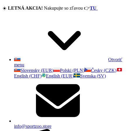
☀️
LETNÁ AKCIA!
Nakupujte so zľavou
👉
TU
Otvoriť
menu
Slovensky (EUR)
Polski (PLN)
Česky (CZK)
English (CHF)
English (EUR)
Svenska (SV)
info@sportzoo.store