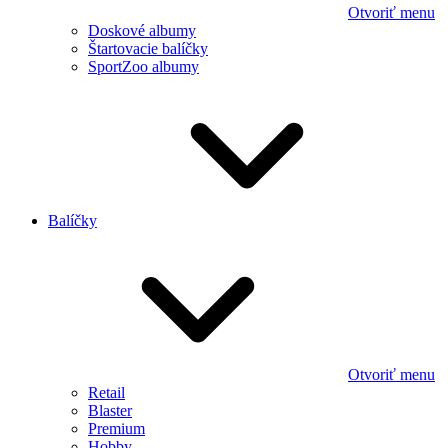
Otvoriť menu
Doskové albumy
Štartovacie balíčky
SportZoo albumy
Balíčky
Otvoriť menu
Retail
Blaster
Premium
Hobby