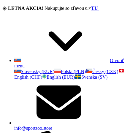
☀️
LETNÁ AKCIA!
Nakupujte so zľavou
👉
TU
Otvoriť
menu
Slovensky (EUR)
Polski (PLN)
Česky (CZK)
English (CHF)
English (EUR)
Svenska (SV)
info@sportzoo.store