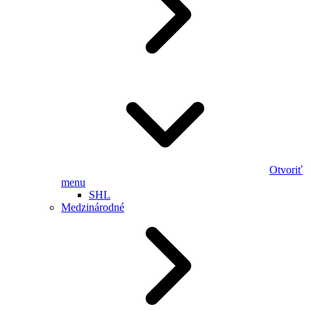
Otvoriť
menu
SHL
Medzinárodné