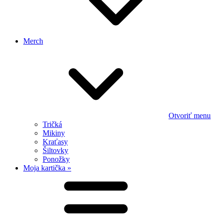
Merch
Otvoriť menu
Tričká
Mikiny
Kraťasy
Šiltovky
Ponožky
Moja kartička »