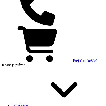
Prejsť na košík
0
Košík
je prázdny
Letná akcia