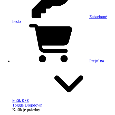
Zabudnuté
heslo
Prejsť na
košík
0 €
0
Toggle Dropdown
Košík
je prázdny