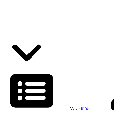
 55
Vytvoriť účet