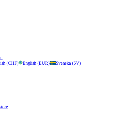
nu
ish (CHF)
English (EUR)
Svenska (SV)
store