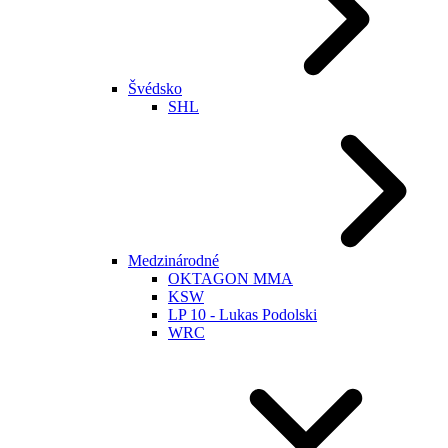
Švédsko
SHL
Medzinárodné
OKTAGON MMA
KSW
LP 10 - Lukas Podolski
WRC