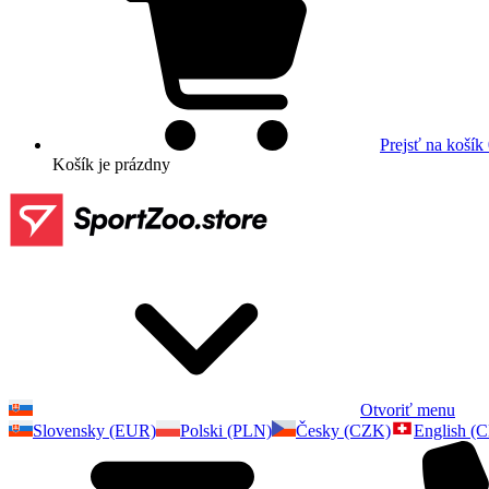
Prejsť na košík
Košík
je prázdny
Otvoriť menu
Slovensky (EUR)
Polski (PLN)
Česky (CZK)
English (