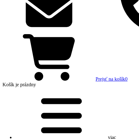
Prejsť na košík
0
Košík
je prázdny
viac