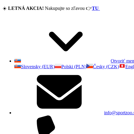
☀️
LETNÁ AKCIA!
Nakupujte so zľavou
👉
TU
Otvoriť me
Slovensky (EUR)
Polski (PLN)
Česky (CZK)
Engl
info@sportzoo.