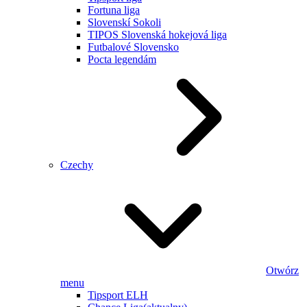
Fortuna liga
Slovenskí Sokoli
TIPOS Slovenská hokejová liga
Futbalové Slovensko
Pocta legendám
Czechy
Otwórz
menu
Tipsport ELH