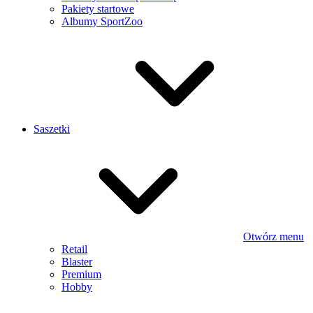
Pakiety startowe
Albumy SportZoo
Saszetki
Otwórz menu
Retail
Blaster
Premium
Hobby