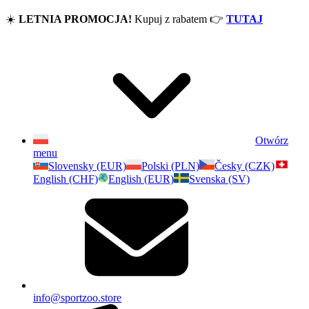
☀️
LETNIA PROMOCJA!
Kupuj z rabatem
👉
TUTAJ
Otwórz
menu
Slovensky (EUR)
Polski (PLN)
Česky (CZK)
English (CHF)
English (EUR)
Svenska (SV)
info@sportzoo.store