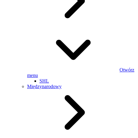
Otwórz
menu
SHL
Międzynarodowy