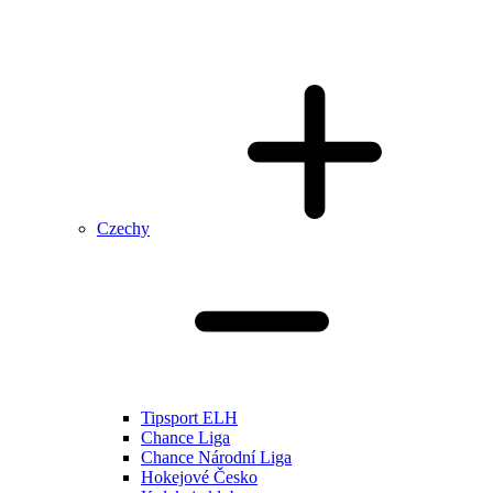
Czechy
Tipsport ELH
Chance Liga
Chance Národní Liga
Hokejové Česko