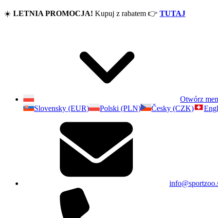
☀️
LETNIA PROMOCJA!
Kupuj z rabatem
👉
TUTAJ
Otwórz me
Slovensky (EUR)
Polski (PLN)
Česky (CZK)
Engl
info@sportzoo.