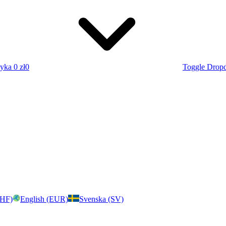
zyka
0 zł
0
Toggle Drop
CHF)
English (EUR)
Svenska (SV)