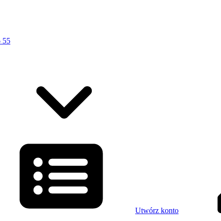
 55
Utwórz konto