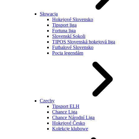
Słowacja
Hokejové Slovensko
Tipsport liga
Fortuna liga
Slovenskí Sokoli
TIPOS Slovenská hokejová liga
Futbalové Slovensko
Pocta legendám
Czechy
Tipsport ELH
Chance Liga
Chance Národní Liga
Hokejové Česko
Kolekcje klubowe