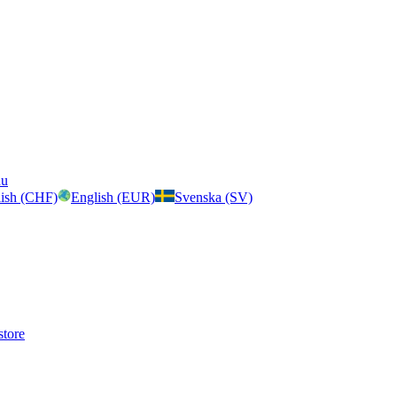
nu
ish (CHF)
English (EUR)
Svenska (SV)
store