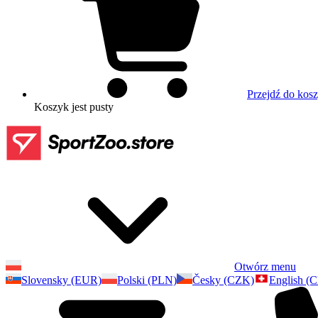
Przejdź do kos
Koszyk
jest pusty
Otwórz menu
Slovensky (EUR)
Polski (PLN)
Česky (CZK)
English (