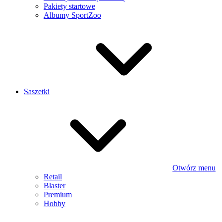
Pakiety startowe
Albumy SportZoo
Saszetki
Otwórz menu
Retail
Blaster
Premium
Hobby