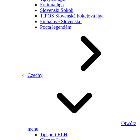
Fortuna liga
Slovenskí Sokoli
TIPOS Slovenská hokejová liga
Futbalové Slovensko
Pocta legendám
Czechy
Otwórz
menu
Tipsport ELH