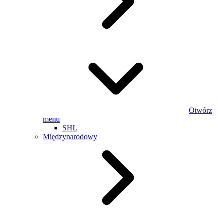
Otwórz
menu
SHL
Międzynarodowy