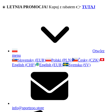
☀️
LETNIA PROMOCJA!
Kupuj z rabatem
👉
TUTAJ
Otwórz
menu
Slovensky (EUR)
Polski (PLN)
Česky (CZK)
English (CHF)
English (EUR)
Svenska (SV)
info@sportzoo.store