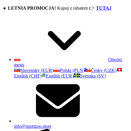
☀️
LETNIA PROMOCJA!
Kupuj z rabatem
👉
TUTAJ
Otwórz
menu
Slovensky (EUR)
Polski (PLN)
Česky (CZK)
English (CHF)
English (EUR)
Svenska (SV)
info@sportzoo.store