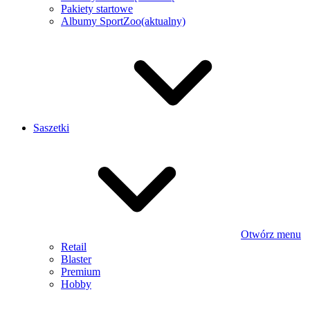
Pakiety startowe
Albumy SportZoo
(aktualny)
Saszetki
Otwórz menu
Retail
Blaster
Premium
Hobby