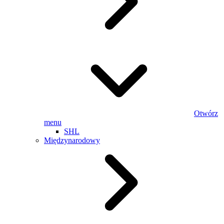
Otwórz
menu
SHL
Międzynarodowy