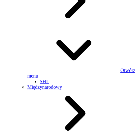
Otwórz
menu
SHL
Międzynarodowy