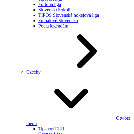
Fortuna liga
Slovenskí Sokoli
TIPOS Slovenská hokejová liga
Futbalové Slovensko
Pocta legendám
Czechy
Otwórz
menu
Tipsport ELH