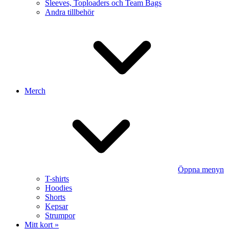
Sleeves, Toploaders och Team Bags
Andra tillbehör
Merch
Öppna menyn
T-shirts
Hoodies
Shorts
Kepsar
Strumpor
Mitt kort »