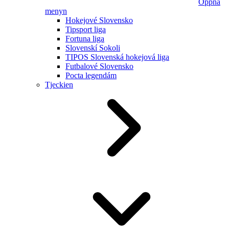
Öppna
menyn
Hokejové Slovensko
Tipsport liga
Fortuna liga
Slovenskí Sokoli
TIPOS Slovenská hokejová liga
Futbalové Slovensko
Pocta legendám
Tjeckien