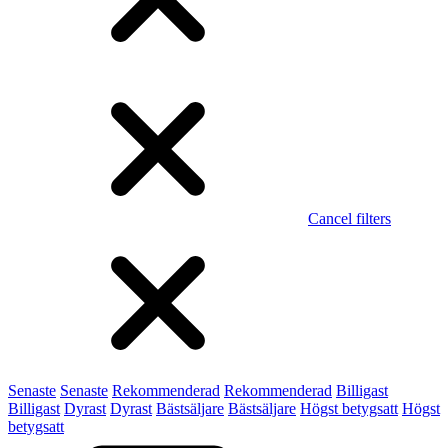
Cancel filters
Senaste
Senaste
Rekommenderad
Rekommenderad
Billigast
Billigast
Dyrast
Dyrast
Bästsäljare
Bästsäljare
Högst betygsatt
Högst
betygsatt