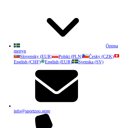
Öppna
menyn
Slovensky (EUR)
Polski (PLN)
Česky (CZK)
English (CHF)
English (EUR)
Svenska (SV)
info@sportzoo.store