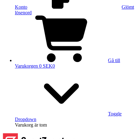
Konto
Glömt
lösenord
Gå till
Varukorgen
0 SEK
0
Toggle
Dropdown
Varukorg
är tom