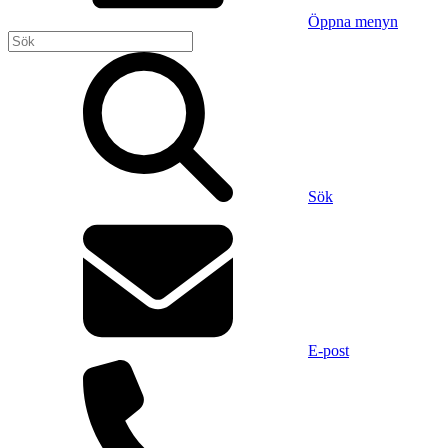
Öppna menyn
Sök
E-post