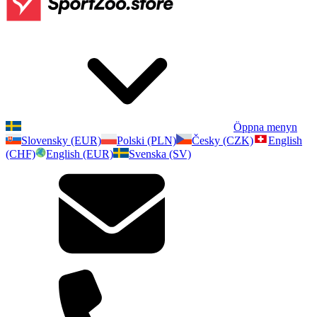
Öppna menyn
Slovensky (EUR)
Polski (PLN)
Česky (CZK)
English
(CHF)
English (EUR)
Svenska (SV)