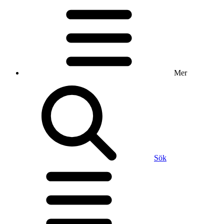
Mer
Sök