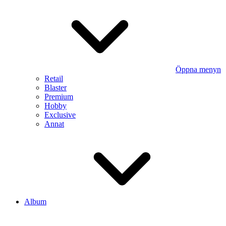
Öppna menyn
Retail
Blaster
Premium
Hobby
Exclusive
Annat
Album