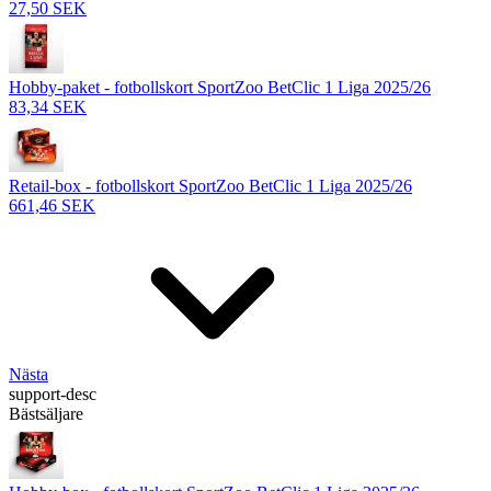
27,50 SEK
Hobby-paket - fotbollskort SportZoo BetClic 1 Liga 2025/26
83,34 SEK
Retail-box - fotbollskort SportZoo BetClic 1 Liga 2025/26
661,46 SEK
Nästa
support-desc
Bästsäljare