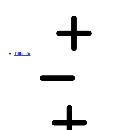
Tillbehör