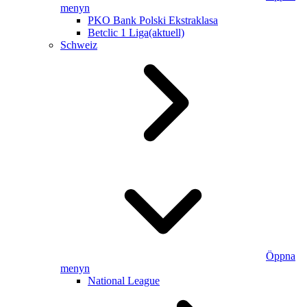
menyn
PKO Bank Polski Ekstraklasa
Betclic 1 Liga
(aktuell)
Schweiz
Öppna
menyn
National League