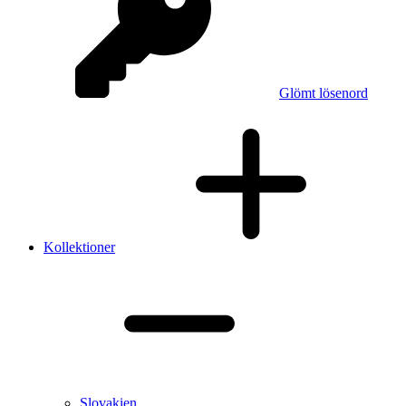
Glömt lösenord
Kollektioner
Slovakien