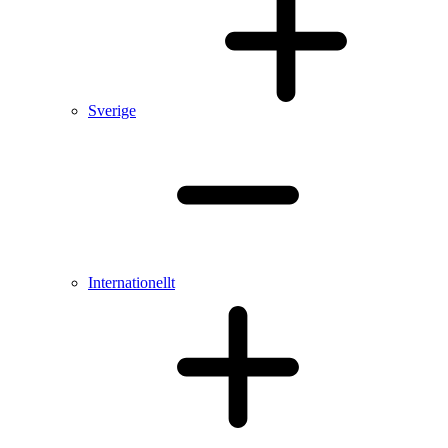
Sverige
Internationellt