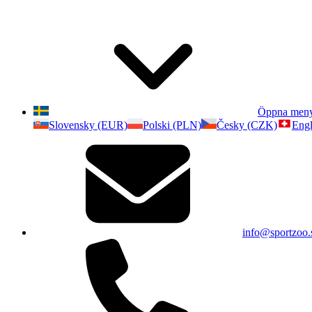
Öppna men
Slovensky (EUR)
Polski (PLN)
Česky (CZK)
Engl
info@sportzoo.