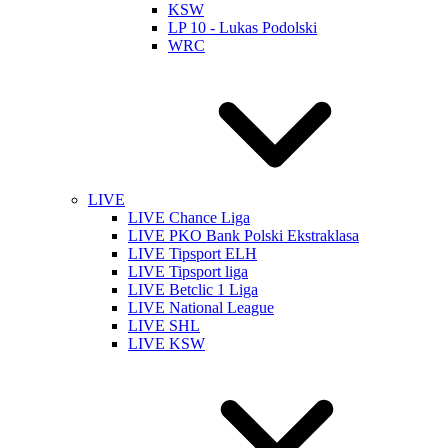
KSW
LP 10 - Lukas Podolski
WRC
LIVE
LIVE Chance Liga
LIVE PKO Bank Polski Ekstraklasa
LIVE Tipsport ELH
LIVE Tipsport liga
LIVE Betclic 1 Liga
LIVE National League
LIVE SHL
LIVE KSW