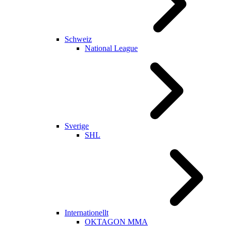
Schweiz
National League
Sverige
SHL
Internationellt
OKTAGON MMA