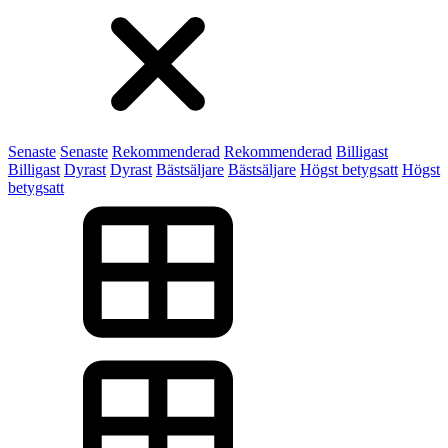
Senaste
Senaste
Rekommenderad
Rekommenderad
Billigast
Billigast
Dyrast
Dyrast
Bästsäljare
Bästsäljare
Högst betygsatt
Högst
betygsatt