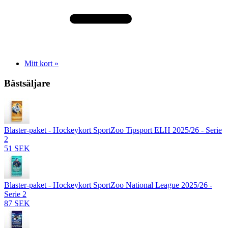
Mitt kort »
Bästsäljare
Blaster-paket - Hockeykort SportZoo Tipsport ELH 2025/26 - Serie
2
51 SEK
Blaster-paket - Hockeykort SportZoo National League 2025/26 -
Serie 2
87 SEK