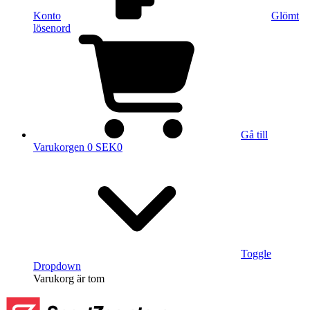
Konto
Glömt
lösenord
Gå till
Varukorgen
0 SEK
0
Toggle
Dropdown
Varukorg
är tom