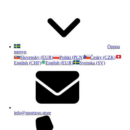
Öppna
menyn
Slovensky (EUR)
Polski (PLN)
Česky (CZK)
English (CHF)
English (EUR)
Svenska (SV)
info@sportzoo.store