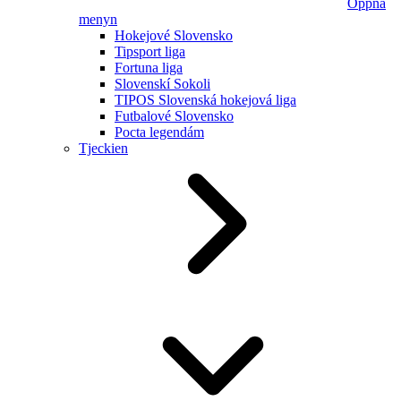
Öppna
menyn
Hokejové Slovensko
Tipsport liga
Fortuna liga
Slovenskí Sokoli
TIPOS Slovenská hokejová liga
Futbalové Slovensko
Pocta legendám
Tjeckien