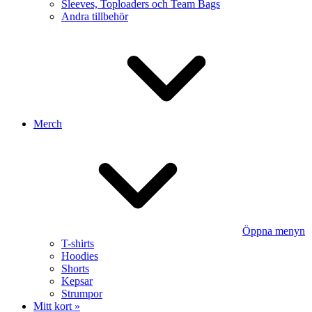
Sleeves, Toploaders och Team Bags
Andra tillbehör
Merch
Öppna menyn
T-shirts
Hoodies
Shorts
Kepsar
Strumpor
Mitt kort »