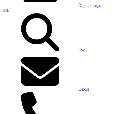
Öppna menyn
Sök
E-post