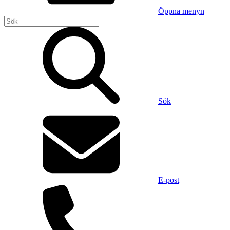
Öppna menyn
Sök
E-post