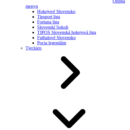
Öppna
menyn
Hokejové Slovensko
Tipsport liga
Fortuna liga
Slovenskí Sokoli
TIPOS Slovenská hokejová liga
Futbalové Slovensko
Pocta legendám
Tjeckien