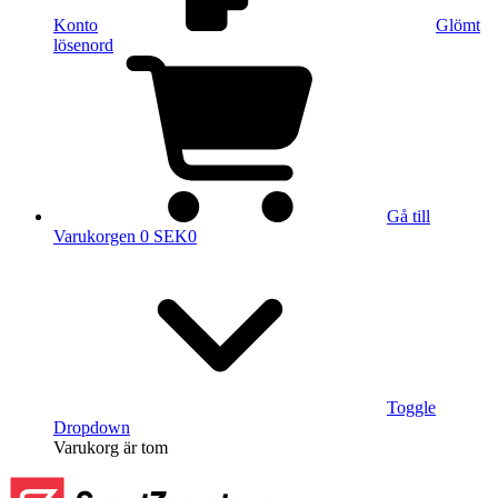
Konto
Glömt
lösenord
Gå till
Varukorgen
0 SEK
0
Toggle
Dropdown
Varukorg
är tom