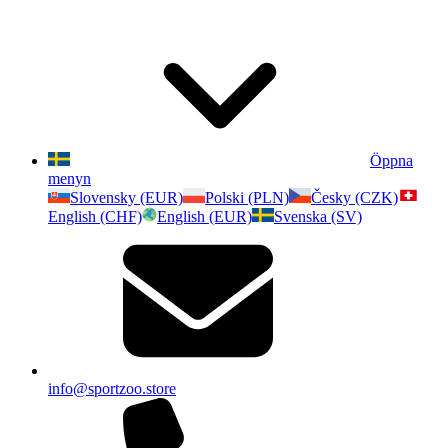
Öppna
menyn
Slovensky (EUR)
Polski (PLN)
Česky (CZK)
English (CHF)
English (EUR)
Svenska (SV)
info@sportzoo.store