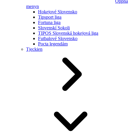
Öppna
menyn
Hokejové Slovensko
Tipsport liga
Fortuna liga
Slovenskí Sokoli
TIPOS Slovenská hokejová liga
Futbalové Slovensko
Pocta legendám
Tjeckien