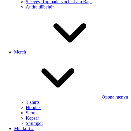
Sleeves, Toploaders och Team Bags
Andra tillbehör
Merch
Öppna menyn
T-shirts
Hoodies
Shorts
Kepsar
Strumpor
Mitt kort »