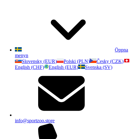
Öppna
menyn
Slovensky (EUR)
Polski (PLN)
Česky (CZK)
English (CHF)
English (EUR)
Svenska (SV)
info@sportzoo.store