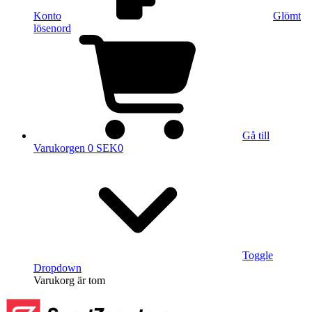
Konto
Glömt
lösenord
Gå till
Varukorgen
0 SEK
0
Toggle
Dropdown
Varukorg
är tom