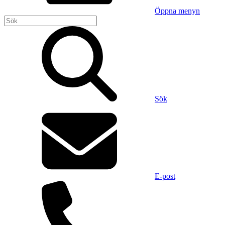
Öppna menyn
Sök
E-post