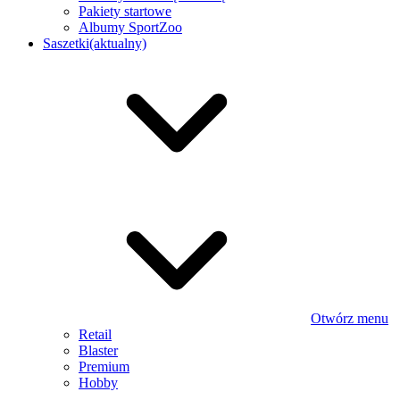
Pakiety startowe
Albumy SportZoo
Saszetki
(aktualny)
Otwórz menu
Retail
Blaster
Premium
Hobby