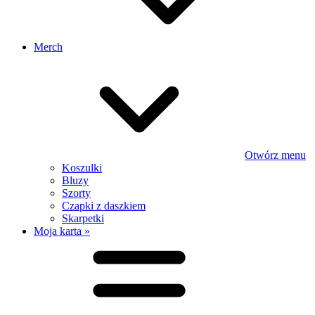
Merch
Otwórz menu
Koszulki
Bluzy
Szorty
Czapki z daszkiem
Skarpetki
Moja karta »