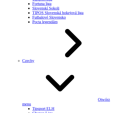
Fortuna liga
Slovenskí Sokoli
TIPOS Slovenská hokejová liga
Futbalové Slovensko
Pocta legendám
Czechy
Otwórz
menu
Tipsport ELH