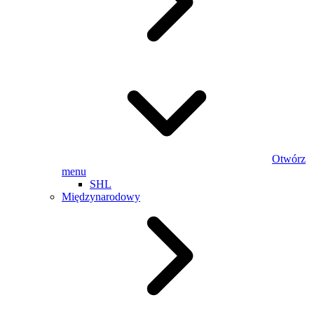
Otwórz
menu
SHL
Międzynarodowy