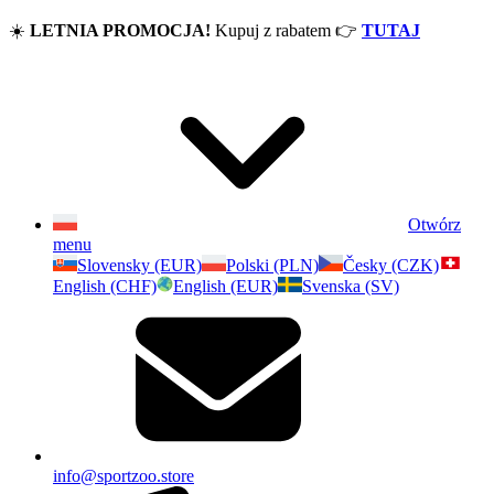
☀️
LETNIA PROMOCJA!
Kupuj z rabatem
👉
TUTAJ
Otwórz
menu
Slovensky (EUR)
Polski (PLN)
Česky (CZK)
English (CHF)
English (EUR)
Svenska (SV)
info@sportzoo.store