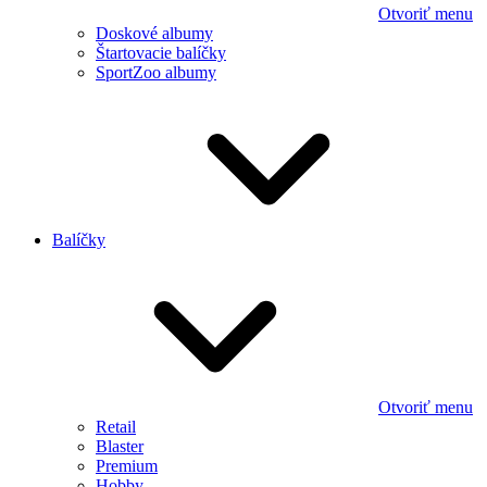
Otvoriť menu
Doskové albumy
Štartovacie balíčky
SportZoo albumy
Balíčky
Otvoriť menu
Retail
Blaster
Premium
Hobby