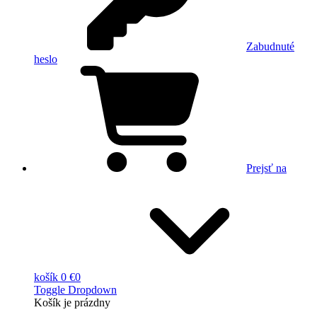
Zabudnuté
heslo
Prejsť na
košík
0 €
0
Toggle Dropdown
Košík
je prázdny