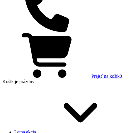
Prejsť na košík
0
Košík
je prázdny
Letná akcia