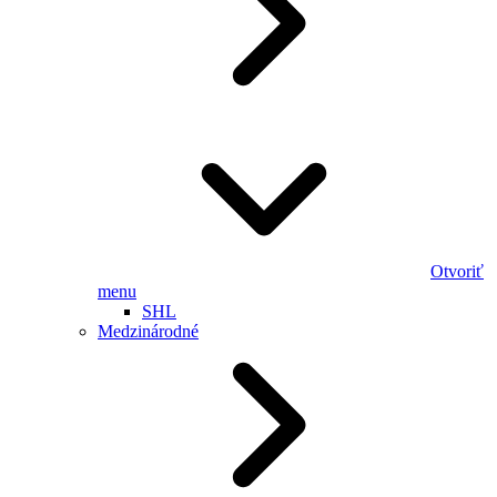
Otvoriť
menu
SHL
Medzinárodné