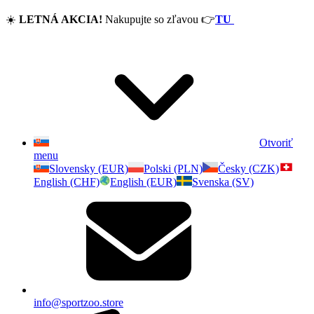
☀️
LETNÁ AKCIA!
Nakupujte so zľavou
👉
TU
Otvoriť
menu
Slovensky (EUR)
Polski (PLN)
Česky (CZK)
English (CHF)
English (EUR)
Svenska (SV)
info@sportzoo.store