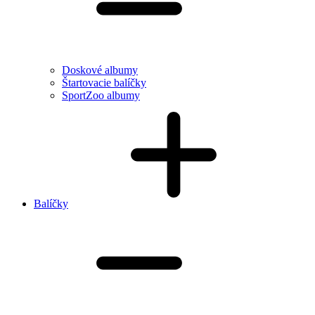
Doskové albumy
Štartovacie balíčky
SportZoo albumy
Balíčky