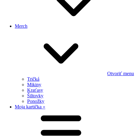
Merch
Otvoriť menu
Tričká
Mikiny
Kraťasy
Šiltovky
Ponožky
Moja kartička »