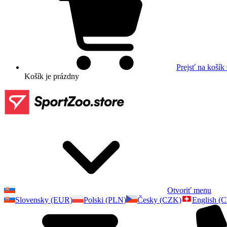
Prejsť na košík
Košík
je prázdny
Otvoriť menu
Slovensky (EUR)
Polski (PLN)
Česky (CZK)
English (