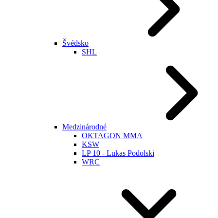
Švédsko
SHL
Medzinárodné
OKTAGON MMA
KSW
LP 10 - Lukas Podolski
WRC