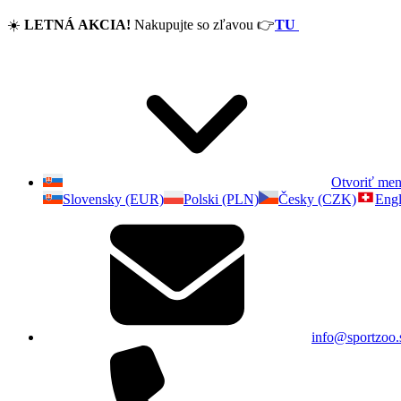
☀️
LETNÁ AKCIA!
Nakupujte so zľavou
👉
TU
Otvoriť me
Slovensky (EUR)
Polski (PLN)
Česky (CZK)
Engl
info@sportzoo.