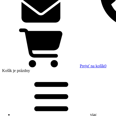
Prejsť na košík
0
Košík
je prázdny
viac