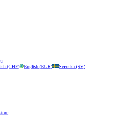
nu
ish (CHF)
English (EUR)
Svenska (SV)
store