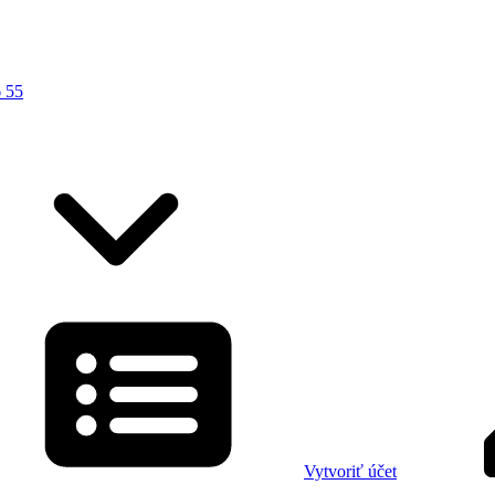
 55
Vytvoriť účet