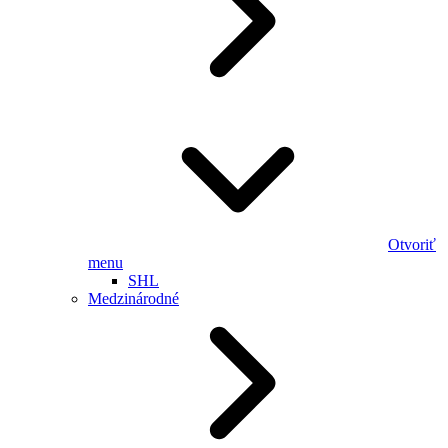
Otvoriť
menu
SHL
Medzinárodné