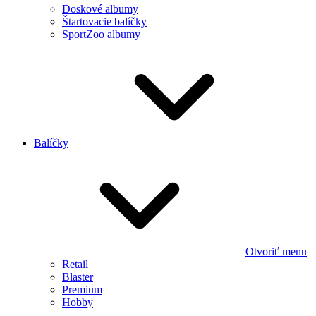
Doskové albumy
Štartovacie balíčky
SportZoo albumy
Balíčky
Otvoriť menu
Retail
Blaster
Premium
Hobby