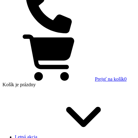
Prejsť na košík
0
Košík
je prázdny
Letná akcia