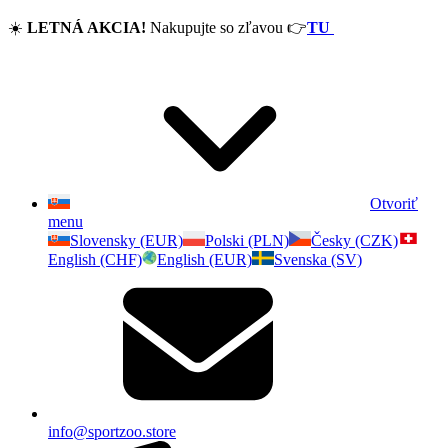
☀️
LETNÁ AKCIA!
Nakupujte so zľavou
👉
TU
Otvoriť
menu
Slovensky (EUR)
Polski (PLN)
Česky (CZK)
English (CHF)
English (EUR)
Svenska (SV)
info@sportzoo.store