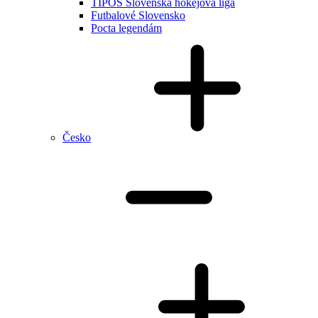
TIPOS Slovenská hokejová liga
Futbalové Slovensko
Pocta legendám
Česko