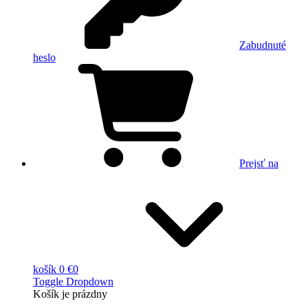
Zabudnuté
heslo
Prejsť na
košík
0 €
0
Toggle Dropdown
Košík
je prázdny