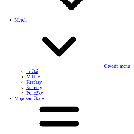
Merch
Otvoriť menu
Tričká
Mikiny
Kraťasy
Šiltovky
Ponožky
Moja kartička »