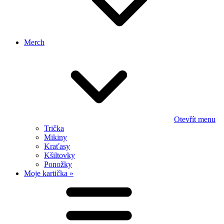
Merch
Otevřít menu
Trička
Mikiny
Kraťasy
Kšiltovky
Ponožky
Moje kartička »