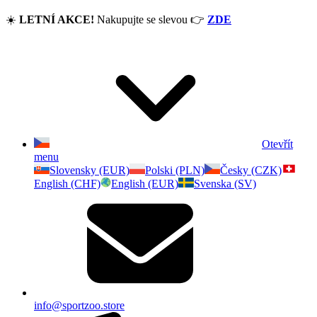
☀️
LETNÍ AKCE!
Nakupujte se slevou
👉
ZDE
Otevřít
menu
Slovensky (EUR)
Polski (PLN)
Česky (CZK)
English (CHF)
English (EUR)
Svenska (SV)
info@sportzoo.store