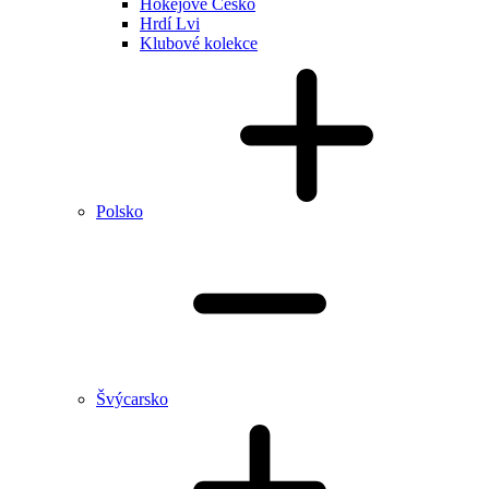
Hokejové Česko
Hrdí Lvi
Klubové kolekce
Polsko
Švýcarsko