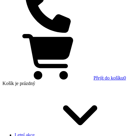
Přejít do košíku
0
Košík
je prázdný
Letní akce