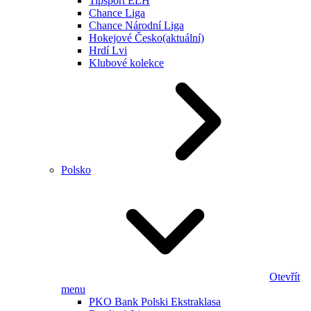
Tipsport ELH
Chance Liga
Chance Národní Liga
Hokejové Česko
(aktuální)
Hrdí Lvi
Klubové kolekce
Polsko
Otevřít
menu
PKO Bank Polski Ekstraklasa