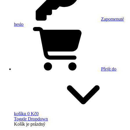
Zapomenuté
heslo
Přejít do
košíku
0 Kč
0
Toggle Dropdown
Košík
je prázdný