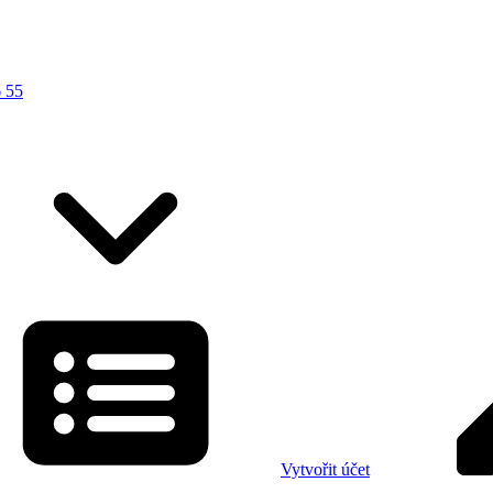
 55
Vytvořit účet