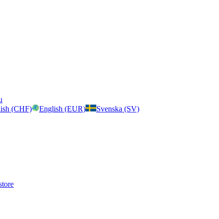
u
ish (CHF)
English (EUR)
Svenska (SV)
store