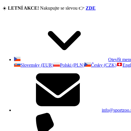
☀️
LETNÍ AKCE!
Nakupujte se slevou
👉
ZDE
Otevřít men
Slovensky (EUR)
Polski (PLN)
Česky (CZK)
Engl
info@sportzoo.