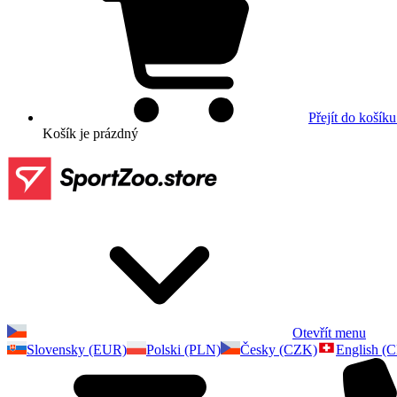
Přejít do košíku
Košík
je prázdný
Otevřít menu
Slovensky (EUR)
Polski (PLN)
Česky (CZK)
English (