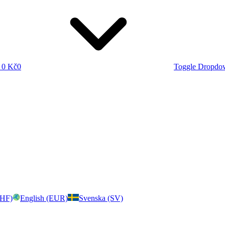
0 Kč
0
Toggle Dropdo
CHF)
English (EUR)
Svenska (SV)