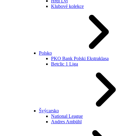
Hrdí Lvi
Klubové kolekce
Polsko
PKO Bank Polski Ekstraklasa
Betclic 1 Liga
Švýcarsko
National League
Andres Ambühl