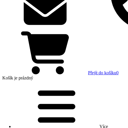
Přejít do košíku
0
Košík
je prázdný
Více