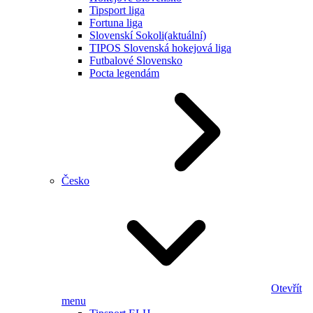
Tipsport liga
Fortuna liga
Slovenskí Sokoli
(aktuální)
TIPOS Slovenská hokejová liga
Futbalové Slovensko
Pocta legendám
Česko
Otevřít
menu