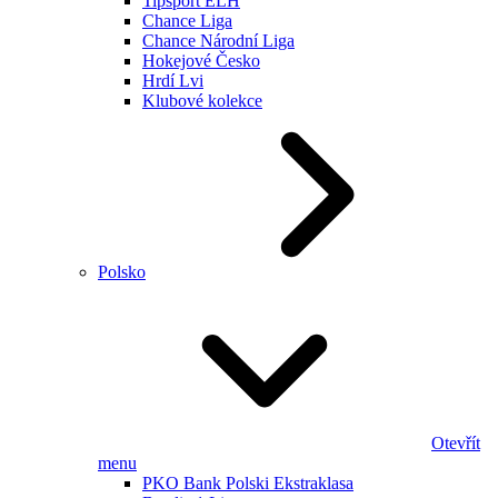
Tipsport ELH
Chance Liga
Chance Národní Liga
Hokejové Česko
Hrdí Lvi
Klubové kolekce
Polsko
Otevřít
menu
PKO Bank Polski Ekstraklasa