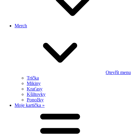
Merch
Otevřít menu
Trička
Mikiny
Kraťasy
Kšiltovky
Ponožky
Moje kartička »