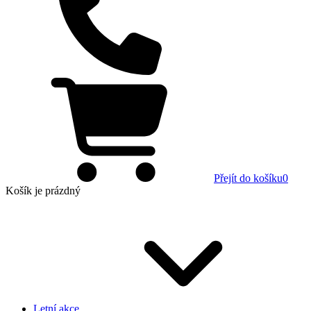
Přejít do košíku
0
Košík
je prázdný
Letní akce