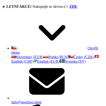
☀️
LETNÍ AKCE!
Nakupujte se slevou
👉
ZDE
Otevřít
menu
Slovensky (EUR)
Polski (PLN)
Česky (CZK)
English (CHF)
English (EUR)
Svenska (SV)
info@sportzoo.store