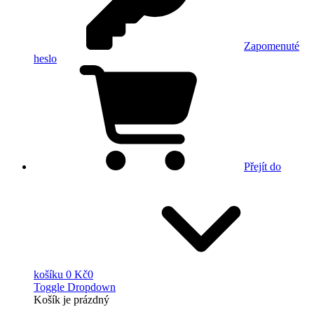
Zapomenuté
heslo
Přejít do
košíku
0 Kč
0
Toggle Dropdown
Košík
je prázdný