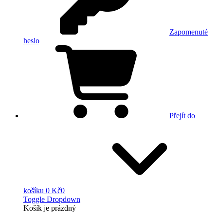
Zapomenuté
heslo
Přejít do
košíku
0 Kč
0
Toggle Dropdown
Košík
je prázdný