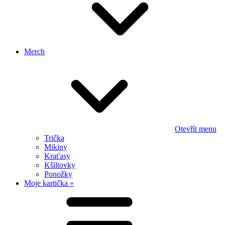
Merch
Otevřít menu
Trička
Mikiny
Kraťasy
Kšiltovky
Ponožky
Moje kartička »