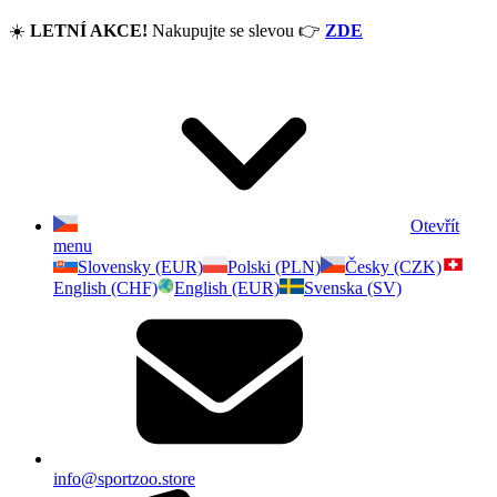
☀️
LETNÍ AKCE!
Nakupujte se slevou
👉
ZDE
Otevřít
menu
Slovensky (EUR)
Polski (PLN)
Česky (CZK)
English (CHF)
English (EUR)
Svenska (SV)
info@sportzoo.store