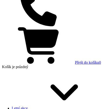
Přejít do košíku
0
Košík
je prázdný
Letní akce