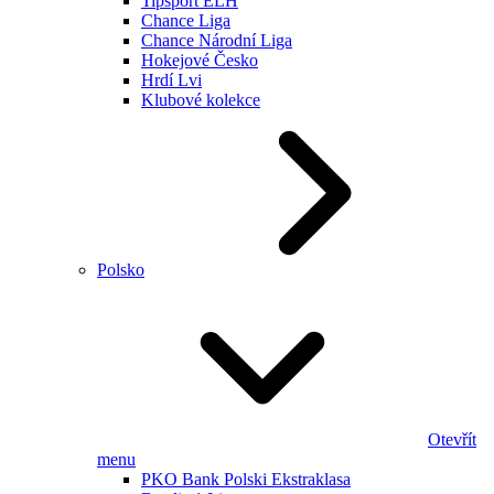
Tipsport ELH
Chance Liga
Chance Národní Liga
Hokejové Česko
Hrdí Lvi
Klubové kolekce
Polsko
Otevřít
menu
PKO Bank Polski Ekstraklasa