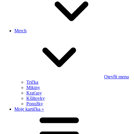
Merch
Otevřít menu
Trička
Mikiny
Kraťasy
Kšiltovky
Ponožky
Moje kartička »