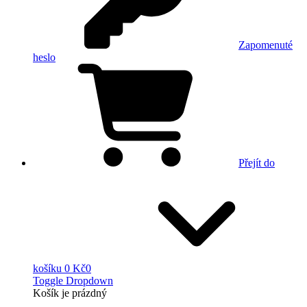
Zapomenuté
heslo
Přejít do
košíku
0 Kč
0
Toggle Dropdown
Košík
je prázdný