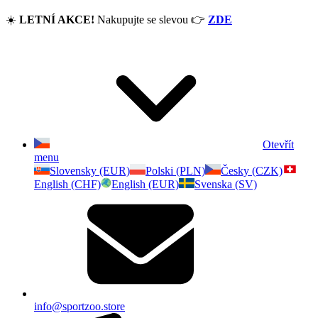
☀️
LETNÍ AKCE!
Nakupujte se slevou
👉
ZDE
Otevřít
menu
Slovensky (EUR)
Polski (PLN)
Česky (CZK)
English (CHF)
English (EUR)
Svenska (SV)
info@sportzoo.store