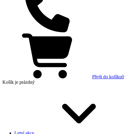
Přejít do košíku
0
Košík
je prázdný
Letní akce