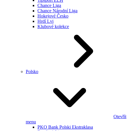
Tipsport ELH
Chance Liga
Chance Národní Liga
Hokejové Česko
Hrdí Lvi
Klubové kolekce
Polsko
Otevřít
menu
PKO Bank Polski Ekstraklasa