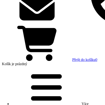
Přejít do košíku
0
Košík
je prázdný
Více