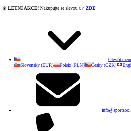
☀️
LETNÍ AKCE!
Nakupujte se slevou
👉
ZDE
Otevřít men
Slovensky (EUR)
Polski (PLN)
Česky (CZK)
Engl
info@sportzoo.