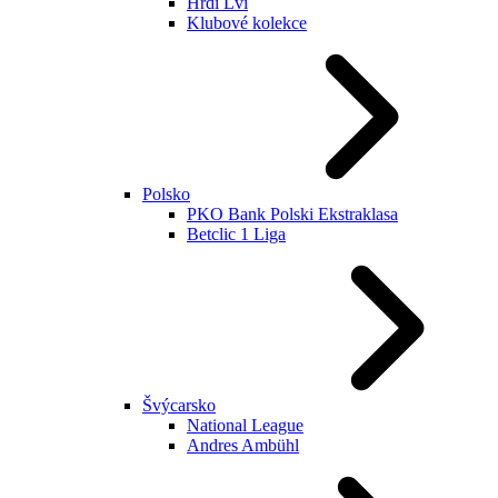
Hrdí Lvi
Klubové kolekce
Polsko
PKO Bank Polski Ekstraklasa
Betclic 1 Liga
Švýcarsko
National League
Andres Ambühl