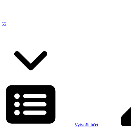
 55
Vytvořit účet