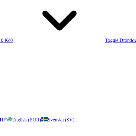
0 Kč
0
Toggle Dropdo
CHF)
English (EUR)
Svenska (SV)