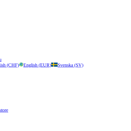
u
ish (CHF)
English (EUR)
Svenska (SV)
store