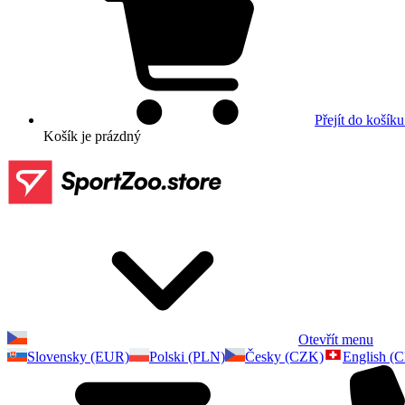
Přejít do košíku
Košík
je prázdný
Otevřít menu
Slovensky (EUR)
Polski (PLN)
Česky (CZK)
English (