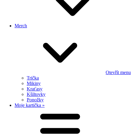
Merch
Otevřít menu
Trička
Mikiny
Kraťasy
Kšiltovky
Ponožky
Moje kartička »