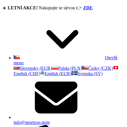
☀️
LETNÍ AKCE!
Nakupujte se slevou
👉
ZDE
Otevřít
menu
Slovensky (EUR)
Polski (PLN)
Česky (CZK)
English (CHF)
English (EUR)
Svenska (SV)
info@sportzoo.store