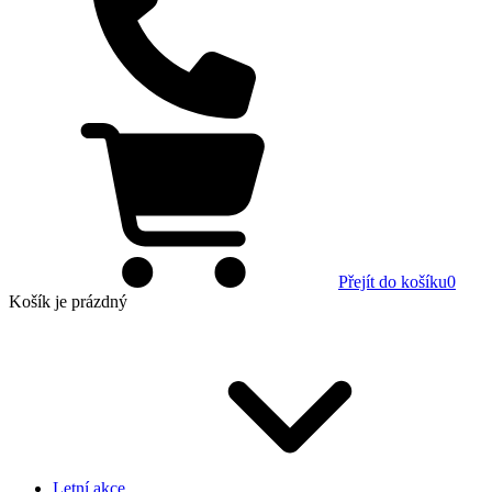
Přejít do košíku
0
Košík
je prázdný
Letní akce