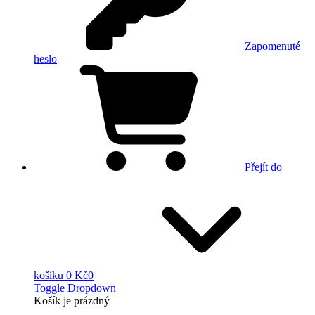
Zapomenuté
heslo
Přejít do
košíku
0 Kč
0
Toggle Dropdown
Košík
je prázdný