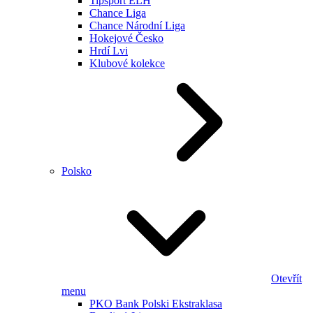
Tipsport ELH
Chance Liga
Chance Národní Liga
Hokejové Česko
Hrdí Lvi
Klubové kolekce
Polsko
Otevřít
menu
PKO Bank Polski Ekstraklasa