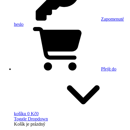
Zapomenuté
heslo
Přejít do
košíku
0 Kč
0
Toggle Dropdown
Košík
je prázdný