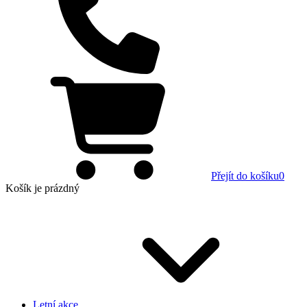
Přejít do košíku
0
Košík
je prázdný
Letní akce