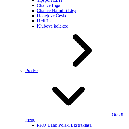
Tipsport ELH
Chance Liga
Chance Národní Liga
Hokejové Česko
Hrdí Lvi
Klubové kolekce
Polsko
Otevřít
menu
PKO Bank Polski Ekstraklasa