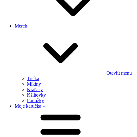
Merch
Otevřít menu
Trička
Mikiny
Kraťasy
Kšiltovky
Ponožky
Moje kartička »