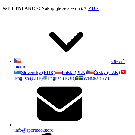
☀️
LETNÍ AKCE!
Nakupujte se slevou
👉
ZDE
Otevřít
menu
Slovensky (EUR)
Polski (PLN)
Česky (CZK)
English (CHF)
English (EUR)
Svenska (SV)
info@sportzoo.store